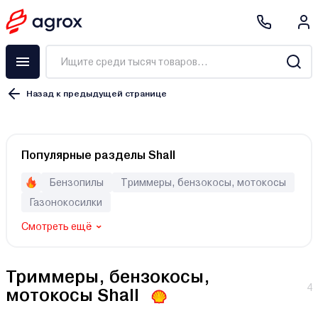
Назад к предыдущей странице
Бензиновый
Популярные разделы Shall
Электрический
Аккумуляторный
Бензопилы
Триммеры, бензокосы, мотокосы
Газонокосилки
Смотреть ещё
Eco GTP
Eco GTP Power
Eco GTP Сomfort
Триммеры, бензокосы,
Eco GT
4
мотокосы Shall
Champion ET