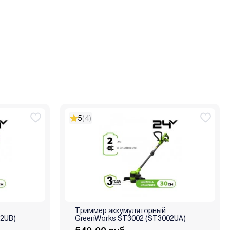
5
(4)
Триммер аккумуляторный
02UB)
GreenWorks ST3002 (ST3002UA)