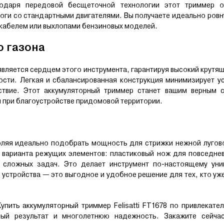
одаря передовой бесщеточной технологии этот триммер о
ги со стандартными двигателями. Вы получаете идеально ровн
 кабелем или выхлопами бензиновых моделей.
 газона
ляется сердцем этого инструмента, гарантируя высокий крутя
сти. Легкая и сбалансированная конструкция минимизирует ус
ствие. Этот аккумуляторный триммер станет вашим верным 
и при благоустройстве придомовой территории.
оляя идеально подобрать мощность для стрижки нежной лугово
 варианта режущих элементов: пластиковый нож для повседне
 сложных задач. Это делает инструмент по-настоящему уни
о устройства — это выгодное и удобное решение для тех, кто уж
пить аккумуляторный триммер Felisatti FT1678 по привлекате
ный результат и многолетнюю надежность. Закажите сейча