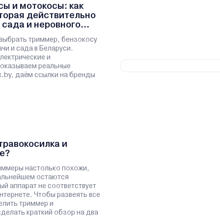
ы и мотокосы: как
оторая действительно
 сада и неровного
выбрать триммер, бензокосу
чи и сада в Беларуси.
лектрические и
показываем реальные
x.by, даём ссылки на бренды
травокосилка и
е?
иммеры настолько похожи,
дальнейшем остаются
ый аппарат не соответствует
нтернете. Чтобы развеять все
елить триммер и
сделать краткий обзор на два