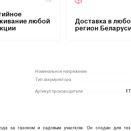
02
тийное
живание любой
Доставка в любо
кции
регион Беларус
Номинальное напряжение
Тип аккумулятора
Артикул производителя
FT
хода за газоном и садовым участком. Он создан для тех