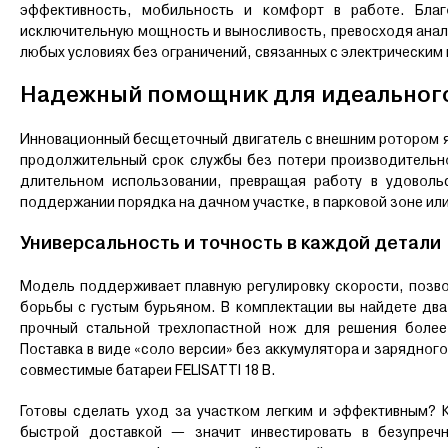
эффективность, мобильность и комфорт в работе. Благ
исключительную мощность и выносливость, превосходя анало
любых условиях без ограничений, связанных с электрическим
Надежный помощник для идеального
Инновационный бесщеточный двигатель с внешним ротором яв
продолжительный срок службы без потери производительно
длительном использовании, превращая работу в удоволь
поддержании порядка на дачном участке, в парковой зоне ил
Универсальность и точность в каждой детали
Модель поддерживает плавную регулировку скорости, позв
борьбы с густым бурьяном. В комплектации вы найдете два
прочный стальной трехлопастной нож для решения более
Поставка в виде «соло версии» без аккумулятора и зарядног
совместимые батареи FELISATTI 18 В.
Готовы сделать уход за участком легким и эффективным? Ку
быстрой доставкой — значит инвестировать в безупреч