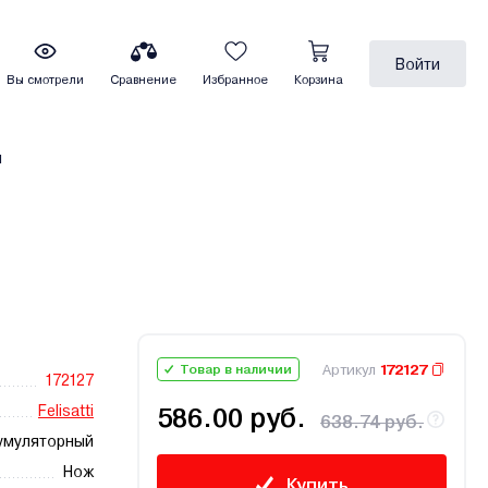
Войти
Вы смотрели
Сравнение
Избранное
Корзина
ы
Артикул
172127
Товар в наличии
172127
Felisatti
586.00 руб.
638.74 руб.
умуляторный
Нож
Купить