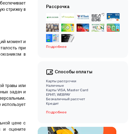
беспечивает
Рассрочка
ую стрижку в
щий момент и
Подробнее
талость при
союзником в
Способы оплаты
Карты рассрочки
й травы или
Наличные
Карты VISA, Master Card
вных задач и
EРИП, WEBPAY
версальным.
Безналичный рассчет
Кредит
е использует
Подробнее
льной цене с
с и оцените