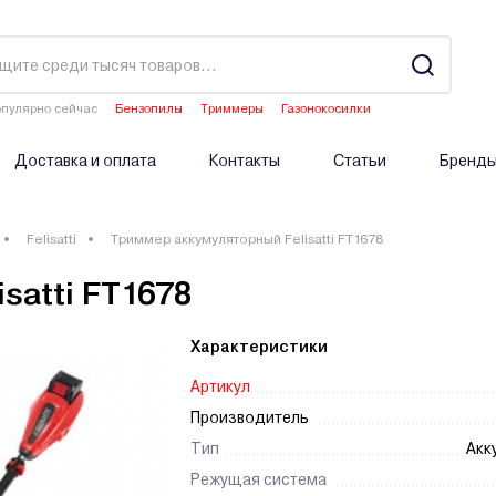
пулярно сейчас
Бензопилы
Триммеры
Газонокосилки
Водонагреватели
Двигатели мотоблоков
Доставка и оплата
Контакты
Статьи
Бренд
Felisatti
Триммер аккумуляторный Felisatti FT1678
satti FT1678
Характеристики
Артикул
Производитель
Тип
Акк
Режущая система