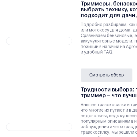
Триммеры, бензокос
выбрать технику, к
подходит для дачи,
участка
Подробно разбираем, как 
или мотокосу для дома, да
Сравниваем бензиновые, э
аккумуляторные модели, 
позиции в наличии на Agro
и удобный FAQ.
Смотреть обзор
Трудности выбора: 
триммер – что лучш
Внешне травокосилки и тр
что многие их путают и в 
недовольны, ведь купленн
популярным описаниям в и
заблуждения и четко разд
травокосилку, мы решили 