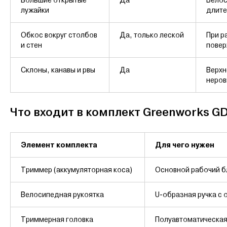
лужайки
длите
Обкос вокруг столбов
Да, только леской
При р
и стен
повер
Склоны, канавы и рвы
Да
Верхн
неров
Что входит в комплект Greenworks G
Элемент комплекта
Для чего нужен
Триммер (аккумуляторная коса)
Основной рабочий б
Велосипедная рукоятка
U-образная ручка с 
Триммерная головка
Полуавтоматическая