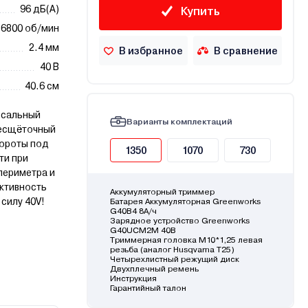
96 дБ(А)
Купить
6800 об/мин
2.4 мм
В избранное
В сравнение
40 В
40.6 см
рсальный
Варианты комплектаций
Бесщёточный
бороты под
1350
1070
730
ти при
периметра и
ктивность
Аккумуляторный триммер
силу 40V!
Батарея Аккумуляторная Greenworks
G40B4 8А/ч
Зарядное устройство Greenworks
G40UCM2M 40В
Триммерная головка М10*1,25 левая
резьба (аналог Husqvarna T25)
Четырехлистный режущий диск
Двухплечный ремень
Инструкция
Гарантийный талон