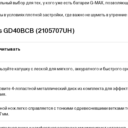
ьный выбор для тех, у кого уже есть батареи G-MAX, позволяю
 в условиях плотной застройки, где важно не шуметь в утренние
s GD40BCB (2105707UH)
учитывать
ьзуйте катушку с леской для мягкого, аккуратного и быстрого ср
овите 4-лопастной металлический диск из комплекта для эффек
ия.
ной нож легко справляется с тонкими одревесневшими ветками 
7 мм.
ипедная ручка и комфортная разгрузка минимизируют усталость