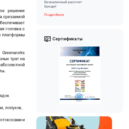
Безналичный рассчет
Кредит
ное решение
Подробнее
ка срезаемой
обеспечивает
ая головка с
й платформы
Сертификаты
 Greenworks
рных трат на
 абсолютной
ты.
рядок
и, лопухов,
мотокосами и