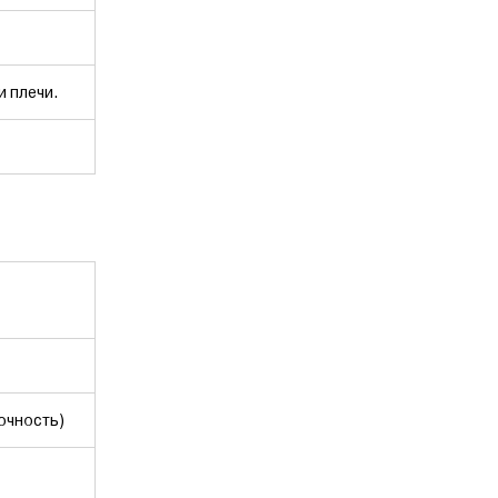
и плечи.
очность)