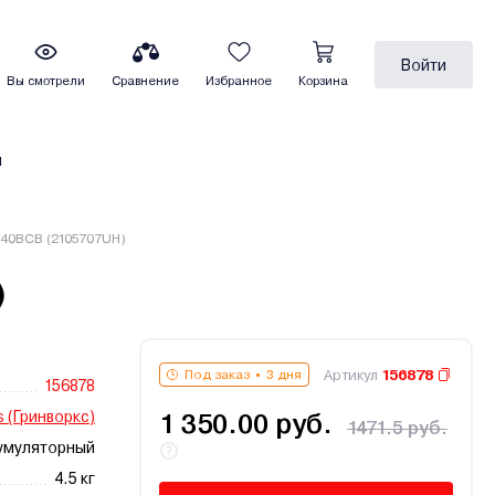
Войти
Вы смотрели
Сравнение
Избранное
Корзина
ы
40BCB (2105707UH)
)
Артикул
156878
Под заказ
3 дня
156878
 (Гринворкс)
1 350.00 руб.
1471.5 руб.
умуляторный
4.5 кг