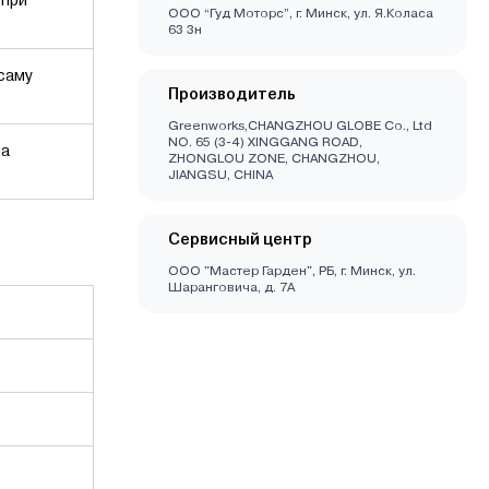
ООО “Гуд Моторс”, г. Минск, ул. Я.Коласа
63 3н
 саму
Производитель
Greenworks,CHANGZHOU GLOBE Co., Ltd
NO. 65 (3-4) XINGGANG ROAD,
на
ZHONGLOU ZONE, CHANGZHOU,
JIANGSU, CHINA
Сервисный центр
ООО "Мастер Гарден", РБ, г. Минск, ул.
Шаранговича, д. 7А