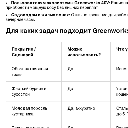
Пользователям экосистемы Greenworks 40V:
Рационал
приобрести мощную косу без лишних переплат.
Садоводам в жилых зонах:
Отличное решение для работы
вечерние часы.
Для каких задач подходит Greenwork
Покрытие /
Можно
Что 
Сценарий
использовать?
Обычная газонная
Да
Испол
трава
Жесткий бурьян и
Да
Устан
сухостой
кошен
Молодая поросль
Да, аккуратно
Сталь
кустарника
до 5–
Большие открытые
Да
Велос