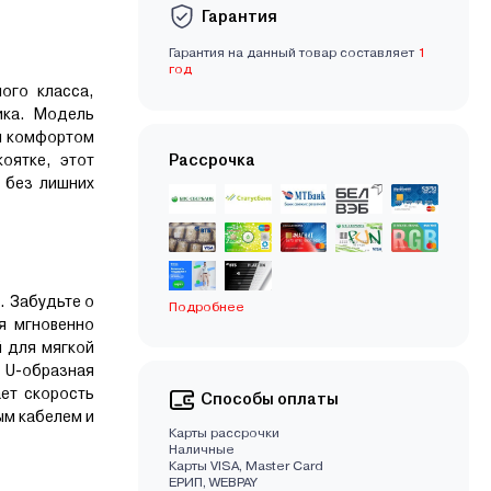
Гарантия
Гарантия на данный товар составляет
1
год
ого класса,
ика. Модель
и комфортом
оятке, этот
Рассрочка
 без лишних
. Забудьте о
Подробнее
я мгновенно
й для мягкой
 U-образная
ает скорость
Способы оплаты
ым кабелем и
Карты рассрочки
Наличные
Карты VISA, Master Card
EРИП, WEBPAY