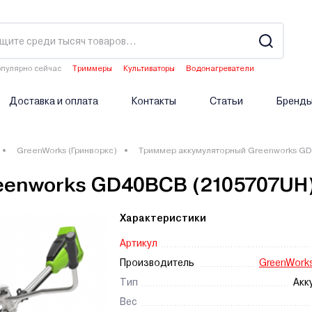
пулярно сейчас
Триммеры
Культиваторы
Водонагреватели
Двигатели мотоблоков
Опрыскиватели аккумуляторные
Доставка и оплата
Контакты
Статьи
Бренд
GreenWorks (Гринворкс)
Триммер аккумуляторный Greenworks GD
eenworks GD40BCB (2105707UH
Характеристики
Артикул
Производитель
GreenWorks
Тип
Акк
Вес