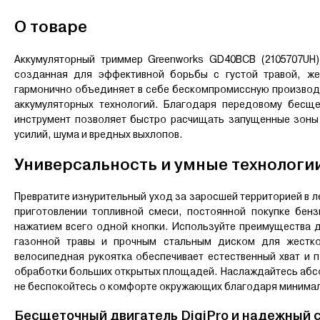
О товаре
Аккумуляторный триммер Greenworks GD40BCB (2105707UH
созданная для эффективной борьбы с густой травой, же
гармонично объединяет в себе бескомпромиссную производ
аккумуляторных технологий. Благодаря передовому бесще
инструмент позволяет быстро расчищать запущенные зоны
усилий, шума и вредных выхлопов.
Универсальность и умные технологии
Превратите изнурительный уход за заросшей территорией в 
приготовлении топливной смеси, постоянной покупке бен
нажатием всего одной кнопки. Используйте преимущества д
газонной травы и прочным стальным диском для жестког
велосипедная рукоятка обеспечивает естественный хват и 
обработки больших открытых площадей. Наслаждайтесь абсо
не беспокойтесь о комфорте окружающих благодаря минима
Бесщеточный двигатель DigiPro и надежный 