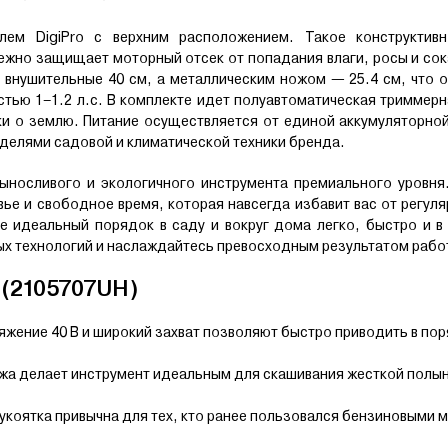
ем DigiPro с верхним расположением. Такое конструктив
дежно защищает моторный отсек от попадания влаги, росы и со
 внушительные 40 см, а металлическим ножом — 25.4 см, что 
ью 1–1.2 л.с. В комплекте идет полуавтоматическая триммерн
ки о землю. Питание осуществляется от единой аккумуляторно
оделями садовой и климатической техники бренда.
ыносливого и экологичного инструмента премиального уровня.
е и свободное время, которая навсегда избавит вас от регуля
е идеальный порядок в саду и вокруг дома легко, быстро и в
ых технологий и наслаждайтесь превосходным результатом рабо
(2105707UH)
жение 40 В и широкий захват позволяют быстро приводить в по
жа делает инструмент идеальным для скашивания жесткой полын
коятка привычна для тех, кто ранее пользовался бензиновыми 