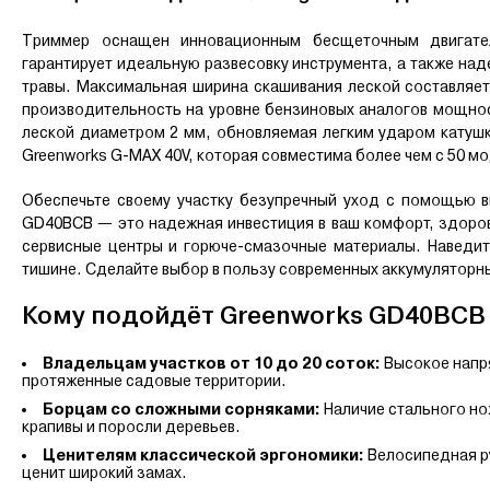
Триммер оснащен инновационным бесщеточным двигател
гарантирует идеальную развесовку инструмента, а также на
травы. Максимальная ширина скашивания леской составляет
производительность на уровне бензиновых аналогов мощност
леской диаметром 2 мм, обновляемая легким ударом катуш
Greenworks G-MAX 40V, которая совместима более чем с 50 м
Обеспечьте своему участку безупречный уход с помощью в
GD40BCB — это надежная инвестиция в ваш комфорт, здоровь
сервисные центры и горюче-смазочные материалы. Наведит
тишине. Сделайте выбор в пользу современных аккумуляторн
Кому подойдёт Greenworks GD40BCB 
Владельцам участков от 10 до 20 соток:
Высокое напря
протяженные садовые территории.
Борцам со сложными сорняками:
Наличие стального но
крапивы и поросли деревьев.
Ценителям классической эргономики:
Велосипедная ру
ценит широкий замах.