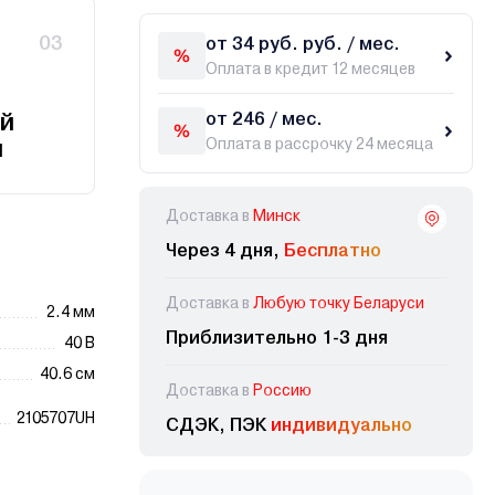
03
от 34 руб. руб. / мес.
Оплата в кредит 12 месяцев
й
от 246 / мес.
и
Оплата в рассрочку 24 месяца
Доставка в
Минск
Через 4 дня,
Бесплатно
Доставка в
Любую точку Беларуси
2.4 мм
Приблизительно 1-3 дня
40 В
40.6 см
Доставка в
Россию
2105707UH
СДЭК, ПЭК
индивидуально