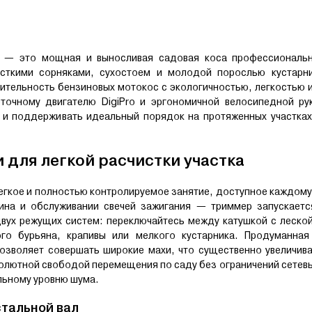
) — это мощная и выносливая садовая коса профессиональн
сткими сорняками, сухостоем и молодой порослью кустарн
ительность бензиновых мотокос с экологичностью, легкостью 
точному двигателю DigiPro и эргономичной велосипедной рук
 и поддерживать идеальный порядок на протяженных участках
 для легкой расчистки участка
легкое и полностью контролируемое занятие, доступное каждому
зина и обслуживании свечей зажигания — триммер запускаетс
вух режущих систем: переключайтесь между катушкой с леско
о бурьяна, крапивы или мелкого кустарника. Продуманная
позволяет совершать широкие махи, что существенно увеличив
лютной свободой перемещения по саду без ограничений сетев
льному уровню шума.
стальной вал