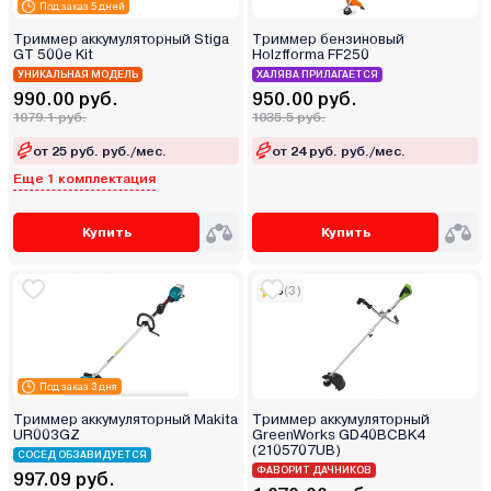
Под заказ 5 дней
Триммер аккумуляторный Stiga
Триммер бензиновый
GT 500e Kit
Holzfforma FF250
УНИКАЛЬНАЯ МОДЕЛЬ
ХАЛЯВА ПРИЛАГАЕТСЯ
990.00 руб.
950.00 руб.
1079.1 руб.
1035.5 руб.
от 25 руб. руб./мес.
от 24 руб. руб./мес.
Еще 1 комплектация
Купить
Купить
5
(3)
Под заказ 3 дня
Триммер аккумуляторный Makita
Триммер аккумуляторный
UR003GZ
GreenWorks GD40BCBK4
(2105707UB)
СОСЕД ОБЗАВИДУЕТСЯ
ФАВОРИТ ДАЧНИКОВ
997.09 руб.