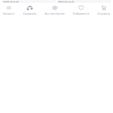
1133.6 руб.
984.11 руб.
от 26 руб. руб./мес.
от 23 руб. руб./мес.
Каталог
Сравнить
Вы смотрели
Избранное
Корзина
Еще 2 комплектации
Еще 1 комплектация
Купить
Купить
5
(4)
Под заказ 3 дня
Триммер аккумуляторный Makita
Триммер Greenworks
DUR368AZ (DUR 368 AZ)
GD40BCK4 (1301507UB)
ДОСТАВИМ ПО МИНСКУ БЕСПЛАТНО
БЕСТСЕЛЛЕР ГОДА
1 036.84 руб.
925.00 руб.
1130.16 руб.
1008.25 руб.
от 26 руб. руб./мес.
от 23 руб. руб./мес.
Еще 1 комплектация
Еще 2 комплектации