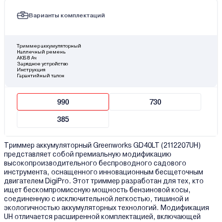
Варианты комплектаций
Триммер аккумуляторный
Наплечный ремень
АКБ 8 Ач
Зарядное устройство
Инструкция
Гарантийный талон
990
730
385
Триммер аккумуляторный Greenworks GD40LT (2112207UH)
представляет собой премиальную модификацию
высокопроизводительного беспроводного садового
инструмента, оснащенного инновационным бесщеточным
двигателем DigiPro. Этот триммер разработан для тех, кто
ищет бескомпромиссную мощность бензиновой косы,
соединенную с исключительной легкостью, тишиной и
экологичностью аккумуляторных технологий. Модификация
UH отличается расширенной комплектацией, включающей