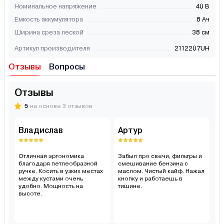
Номинальное напряжение
40 В
Емкость аккумулятора
8 Ач
Ширина среза леской
38 см
Артикул производителя
2112207UH
Отзывы
Вопросы
Отзывы
5
на основе 3 отзывов
Владислав
Артур
А
Отличная эргономика
Забыл про свечи, фильтры и
Ко
благодаря петлеобразной
смешивание бензина с
тр
ручке. Косить в узких местах
маслом. Чистый кайф. Нажал
п
между кустами очень
кнопку и работаешь в
д
удобно. Мощность на
тишине.
б
высоте.