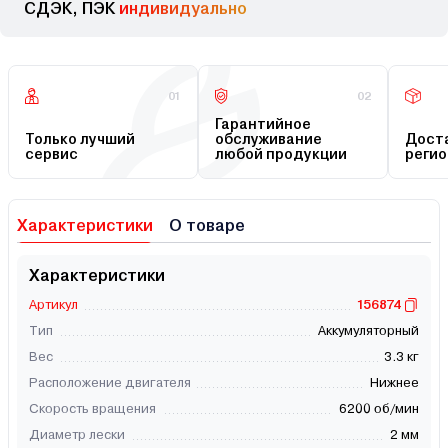
СДЭК, ПЭК
индивидуально
01
02
Гарантийное
Только лучший
обслуживание
Доста
сервис
любой продукции
регио
Характеристики
О товаре
Характеристики
Артикул
156874
Тип
Аккумуляторный
Вес
3.3 кг
Расположение двигателя
Нижнее
Скорость вращения
6200 об/мин
Диаметр лески
2 мм