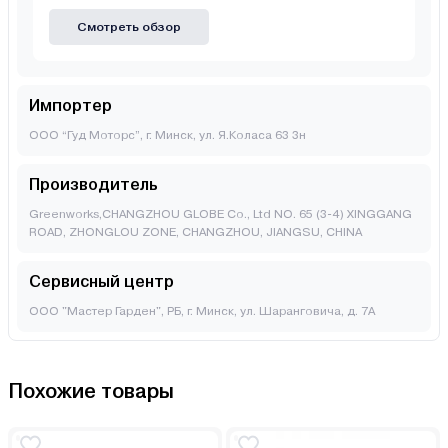
Смотреть обзор
Импортер
ООО “Гуд Моторс”, г. Минск, ул. Я.Коласа 63 3н
Производитель
Greenworks,CHANGZHOU GLOBE Co., Ltd NO. 65 (3-4) XINGGANG
ROAD, ZHONGLOU ZONE, CHANGZHOU, JIANGSU, CHINA
Сервисный центр
ООО "Мастер Гарден", РБ, г. Минск, ул. Шаранговича, д. 7А
Похожие товары