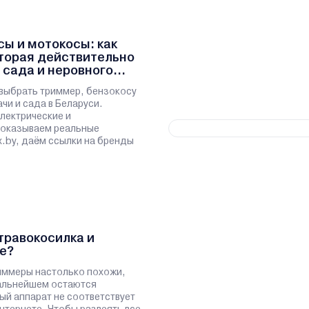
ы и мотокосы: как
оторая действительно
 сада и неровного
выбрать триммер, бензокосу
чи и сада в Беларуси.
лектрические и
показываем реальные
x.by, даём ссылки на бренды
травокосилка и
е?
иммеры настолько похожи,
дальнейшем остаются
ый аппарат не соответствует
нтернете. Чтобы развеять все