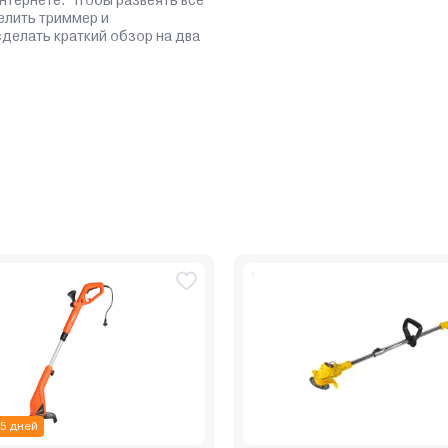
елить триммер и
сделать краткий обзор на два
 5 дней