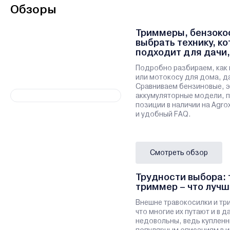
Обзоры
Триммеры, бензокос
выбрать технику, к
подходит для дачи,
участка
Подробно разбираем, как 
или мотокосу для дома, да
Сравниваем бензиновые, э
аккумуляторные модели, 
позиции в наличии на Agro
и удобный FAQ.
Смотреть обзор
Трудности выбора: 
триммер – что лучш
Внешне травокосилки и тр
что многие их путают и в 
недовольны, ведь купленн
популярным описаниям в и