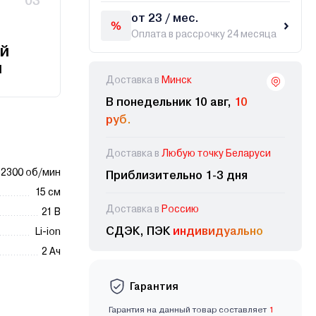
03
от 23 / мес.
Оплата в рассрочку 24 месяца
й
и
Доставка в
Минск
В понедельник 10 авг,
10
руб.
Доставка в
Любую точку Беларуси
2300 об/мин
Приблизительно 1-3 дня
15 см
Доставка в
Россию
21 В
СДЭК, ПЭК
индивидуально
Li-ion
2 Ач
Гарантия
Гарантия на данный товар составляет
1