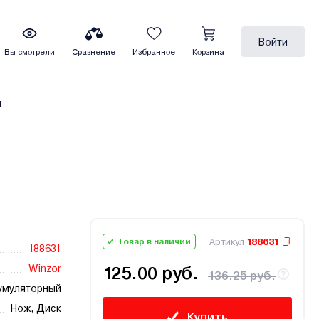
Войти
Вы смотрели
Сравнение
Избранное
Корзина
ы
Артикул
188631
Товар в наличии
188631
Winzor
125.00 руб.
136.25 руб.
умуляторный
Нож, Диск
Купить