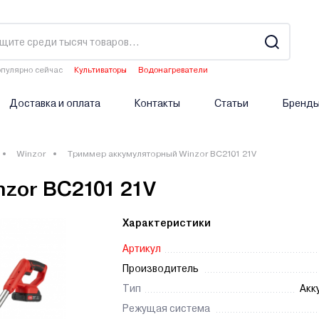
пулярно сейчас
Культиваторы
Водонагреватели
Двигатели мотоблоков
Аэраторы
Опрыскиватели аккумуляторные
Доставка и оплата
Контакты
Статьи
Бренд
Winzor
Триммер аккумуляторный Winzor BC2101 21V
zor BC2101 21V
Характеристики
Артикул
Производитель
Тип
Акк
Режущая система