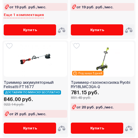
от 19 руб. руб./мес.
от 19 руб. руб./мес.
Еще 1 комплектация
Купить
Купить
Под заказ 5 дней
Триммер аккумуляторный
Триммер-газонокосилка Ryobi
Felisatti FT1677
RY18LMC30A-0
781.15 руб.
ДОСТАВИМ ПО МИНСКУ БЕСПЛАТНО
851.45 руб.
846.00 руб.
922.14 руб.
от 20 руб. руб./мес.
от 21 руб. руб./мес.
Купить
Купить