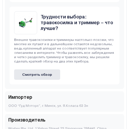
Трудности выбора:
травокосилка и триммер – что
лучше?
Внешне травокосилки и триммеры настолько похожи, что
многие их путают и в дальнейшем остаются недовольны,
ведь купленный аппарат не соответствует популярным
описаниям в интернете. Чтобы развеять все заблуждения
и четко разделить триммер и травокосилку, мы решили
сделать краткий обзор на два этих прибора.
Смотреть обзор
Импортер
ООО “Гуд Моторс”, г. Минск, ул. Я.Коласа 63 3н
Производитель
Wortex Pte. Ltd. 1 Yishun Street 23 Singapore 768441, China