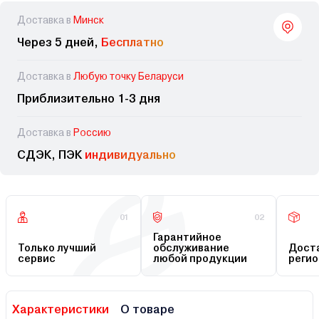
Доставка в
Минск
Через 5 дней,
Бесплатно
Доставка в
Любую точку Беларуси
Приблизительно 1-3 дня
Доставка в
Россию
СДЭК, ПЭК
индивидуально
01
02
Гарантийное
Только лучший
обслуживание
Доста
сервис
любой продукции
регио
Характеристики
О товаре