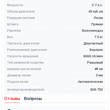
Мощность
2.7 л.с.
Объем двигателя
45 куб.см
Режущая система
Леска
Штанга
Прямая
Рукоятка
Велосипедка
Вес
7.5 кг
Тактность двигателя
Двухтактный
Расположение двигателя
Верхнее
Скорость вращения
9000 об/мин
Тип ременной оснастки
Ранцевый
Ширина среза леской
48 см
Диаметр лески
3 мм
Подача лески
Автоматическая
Артикул производителя
909-730
Отзывы
Вопросы