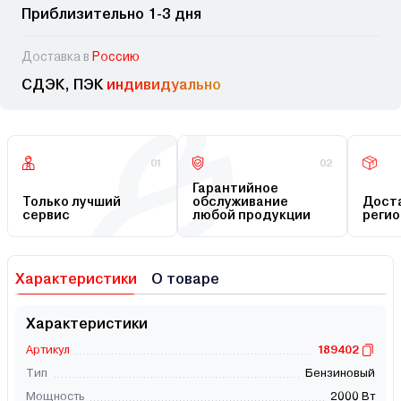
Приблизительно 1-3 дня
Доставка в
Россию
СДЭК, ПЭК
индивидуально
01
02
Гарантийное
Только лучший
обслуживание
Доста
сервис
любой продукции
регио
Характеристики
О товаре
Характеристики
Артикул
189402
Тип
Бензиновый
Мощность
2000 Вт