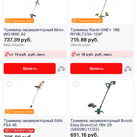
Под заказ 3 дня
Под заказ 5 дней
Триммер аккумуляторный Worx
Триммер Ryobi ONE+ 18В
WG186E.92
RY18LT23A-120P
737.39 руб.
715.88 руб.
803.76 руб.
780.31 руб.
от 19 руб. руб./мес.
от 18 руб. руб./мес.
Купить
Купить
Под заказ 3 дня
Триммер аккумуляторный Stihl
Триммер аккумуляторный Bosch
FSA 45
Easy GrassCut 18V-26
(06008C1C03)
БЕСТСЕЛЛЕР ГОДА
691.16 руб.