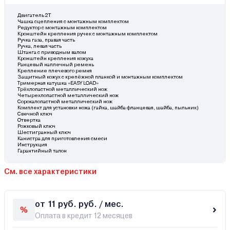
Двигатель 2Т
Чашка сцепления с монтажным комплектом
Редуктор с монтажным комплектом
Кронштейн крепления ручек с монтажным комплектом
Ручка газа, правая часть
Ручка, левая часть
Штанга с приводным валом
Кронштейн крепления кожуха
Ранцевый наплечный ремень
Крепление плечевого ремня
Защитный кожух с крепёжной планкой и монтажным комплектом
Тримерная катушка «EASY LOAD»
Трёхлопастной металлический нож
Четырехлопастной металлический нож
Сорокалопастной металлический нож
Комплект для установки ножа (гайка, шайба фланцевая, шайба, пыльник)
Свечной ключ
Отвертка
Рожковый ключ
Шестигранный ключ
Канистра для приготовления смеси
Инструкция
Гарантийный талон
См. все характеристики
от 11 руб. руб. / мес.
Оплата в кредит 12 месяцев