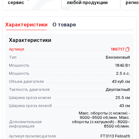
сервис
любой продукции
регио
Характеристики
О товаре
Характеристики
Артикул
186717
Тип
Бензиновый
Мощность
1840 Вт
Мощность
2.5 л.с.
Объем двигателя
43 куб.см
Тактность двигателя
Двухтактный
Ширина среза ножом
25.5 см
Ширина среза леской
43 см
Макс. обороты (с ножом) -
9000–9500 об/мин. Макс.
Дополнительная
обороты (с катушкой) - 8000–
информация
8500 об/мин.
Артикул производителя
FT3113 Felisatti