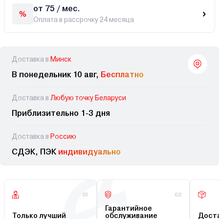
от 75 / мес.
Оплата в рассрочку 24 месяца
Доставка в
Минск
В понедельник 10 авг,
Бесплатно
Доставка в
Любую точку Беларуси
Приблизительно 1-3 дня
Доставка в
Россию
СДЭК, ПЭК
индивидуально
01
02
Гарантийное
Только лучший
обслуживание
Доста