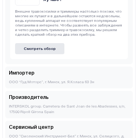
Внешне травокосилки и триммеры настолько похожи, что
многие их путают и в дальнейшем остаются недовольны,
ведь купленный аппарат не соответствует популярным
описаниям в интернете. Чтобы развеять все заблуждения
и четко разделить триммер и травокосилку, мы решили
сделать краткий обзор на два этих прибора.
Смотреть обзор
Импортер
ООО “Гуд Моторс”, г. Минск, ул. Я.Коласа 63 3н
Производитель
INTERSKOL group. Carretera de Sant Joan de les Abadesses, s/n,
17500 Ripoll Girona Spain
Сервисный центр
ООО "Смоленский Инструмент-Бел" г. Минск, ул. Селицкого, д.