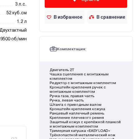
3 л.с.
52 куб.см
В избранное
В сравнение
1.2 л
Двухтактный
9500 об/мин
Комплектация:
Двигатель 2Т
Чашка сцепления с монтажным
комплектом
Редуктор с монтажным комплектом
Кронштейн крепления ручек с
монтажным комплектом
Ручка газа, правая часть
Ручка, левая часть
Штанга с приводным валом
Кронштейн крепления кожуха
Ранцевый наплечный ремень
Крепление плечевого ремня
Защитный кожух с крепёжной планкой
и монтажным комплектом
Тримерная катушка «EASY LOAD»
Трёхлопастной металлический нож