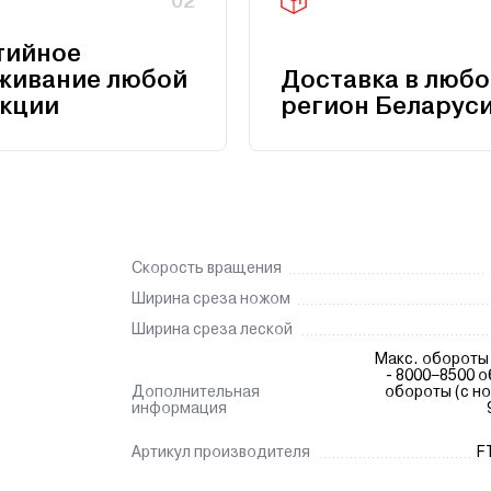
02
тийное
живание любой
Доставка в любо
кции
регион Беларус
Скорость вращения
Ширина среза ножом
Ширина среза леской
Макс. обороты 
- 8000–8500 о
Дополнительная
обороты (с но
информация
Артикул производителя
FT