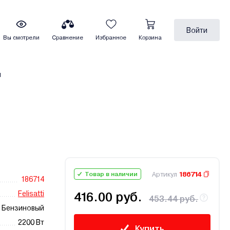
Войти
Вы смотрели
Сравнение
Избранное
Корзина
ы
Артикул
186714
Товар в наличии
186714
Felisatti
416.00 руб.
453.44 руб.
Бензиновый
2200 Вт
Купить