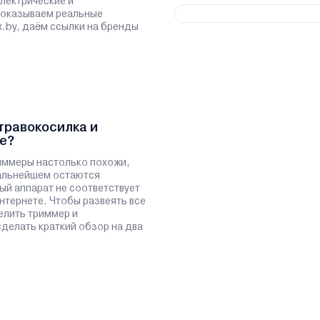
лектрические и
показываем реальные
x.by, даём ссылки на бренды
травокосилка и
е?
иммеры настолько похожи,
дальнейшем остаются
ый аппарат не соответствует
нтернете. Чтобы развеять все
елить триммер и
сделать краткий обзор на два