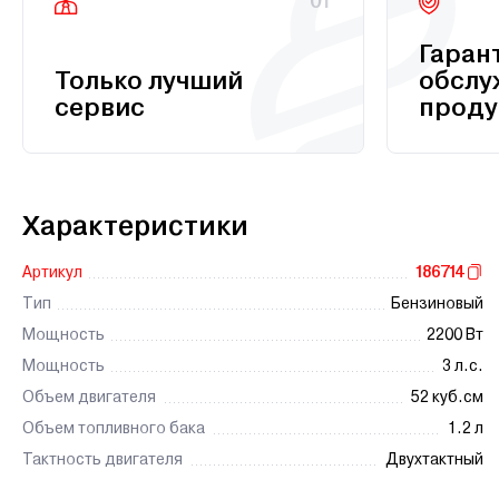
01
Гаран
Только лучший
обслу
сервис
проду
Характеристики
Артикул
186714
Тип
Бензиновый
Мощность
2200 Вт
Мощность
3 л.с.
Объем двигателя
52 куб.см
Объем топливного бака
1.2 л
Тактность двигателя
Двухтактный