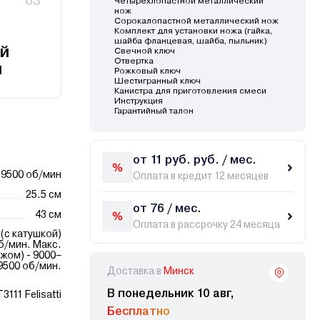
03
Четырехлопастной металлический
нож
Сорокалопастной металлический нож
Комплект для установки ножа (гайка,
шайба фланцевая, шайба, пыльник)
й
Свечной ключ
Отвертка
и
Рожковый ключ
Шестигранный ключ
Канистра для приготовления смеси
Инструкция
Гарантийный талон
от 11 руб. руб. / мес.
9500 об/мин
Оплата в кредит 12 месяцев
25.5 см
от 76 / мес.
43 см
Оплата в рассрочку 24 месяца
(с катушкой)
б/мин. Макс.
жом) - 9000–
9500 об/мин.
Доставка в
Минск
В понедельник 10 авг,
3111 Felisatti
Бесплатно