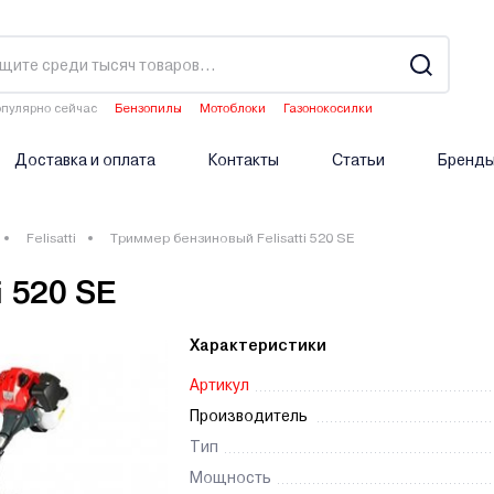
пулярно сейчас
Бензопилы
Мотоблоки
Газонокосилки
Культиваторы
Аэраторы
Доставка и оплата
Контакты
Статьи
Бренд
Felisatti
Триммер бензиновый Felisatti 520 SE
 520 SE
Характеристики
Артикул
Производитель
Тип
Мощность