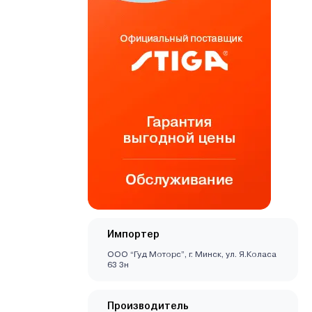
Импортер
ООО “Гуд Моторс”, г. Минск, ул. Я.Коласа
63 3н
Производитель