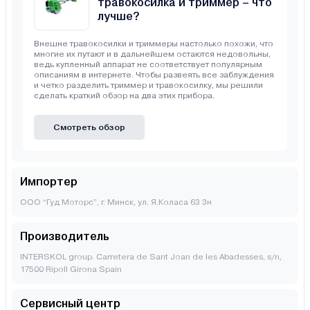
травокосилка и триммер – что
лучше?
Внешне травокосилки и триммеры настолько похожи, что
многие их путают и в дальнейшем остаются недовольны,
ведь купленный аппарат не соответствует популярным
описаниям в интернете. Чтобы развеять все заблуждения
и четко разделить триммер и травокосилку, мы решили
сделать краткий обзор на два этих прибора.
Смотреть обзор
Импортер
ООО “Гуд Моторс”, г. Минск, ул. Я.Коласа 63 3н
Производитель
INTERSKOL group. Carretera de Sant Joan de les Abadesses, s/n,
17500 Ripoll Girona Spain
Сервисный центр