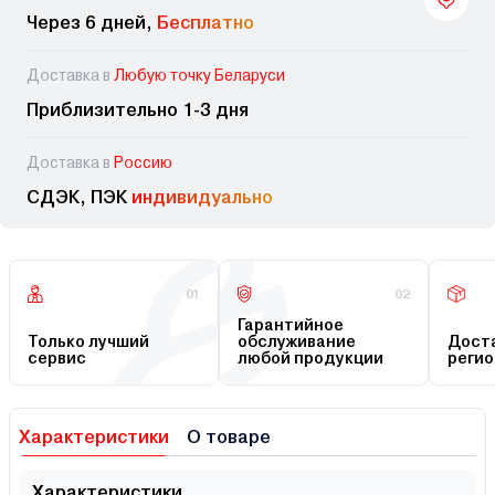
Через 6 дней,
Бесплатно
Доставка в
Любую точку Беларуси
Приблизительно 1-3 дня
Доставка в
Россию
СДЭК, ПЭК
индивидуально
01
02
Гарантийное
Только лучший
обслуживание
Доста
сервис
любой продукции
регио
Характеристики
О товаре
Характеристики