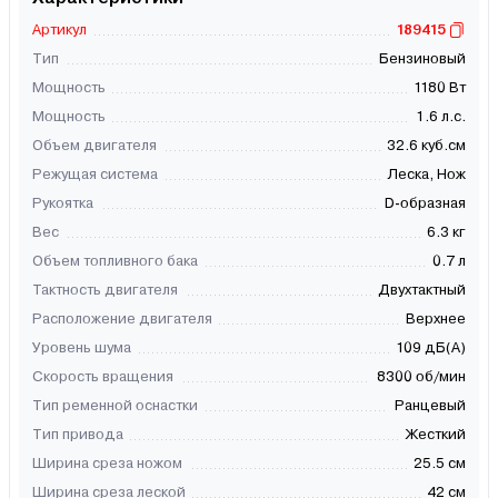
Артикул
189415
Тип
Бензиновый
Мощность
1180 Вт
Мощность
1.6 л.с.
Объем двигателя
32.6 куб.см
Режущая система
Леска, Нож
Рукоятка
D-образная
Вес
6.3 кг
Объем топливного бака
0.7 л
Тактность двигателя
Двухтактный
Расположение двигателя
Верхнее
Уровень шума
109 дБ(А)
Скорость вращения
8300 об/мин
Тип ременной оснастки
Ранцевый
Тип привода
Жесткий
Ширина среза ножом
25.5 см
Ширина среза леской
42 см