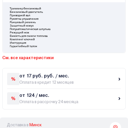
Триммер бензиновый
Бензиновый двигатель
Приводной вал
Рукоятка управления
Ранцевый ремень
Защитный кожух
Полуавтоматическая шпулька
Режущий нож
Емкость для смеси топлива
Комплект ключей
Инструкция
Гарантийный талон
См. все характеристики
от 17 руб. руб. / мес.
Оплата в кредит 12 месяцев
от 124 / мес.
Оплата в рассрочку 24 месяца
Доставка в
Минск