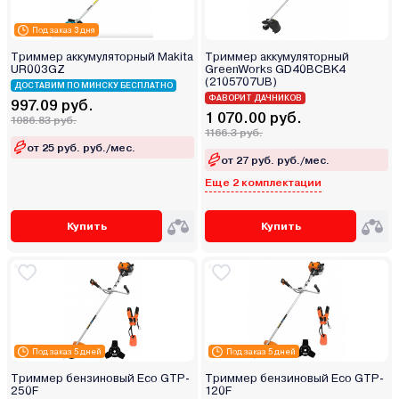
Под заказ 3 дня
Триммер аккумуляторный Makita
Триммер аккумуляторный
UR003GZ
GreenWorks GD40BCBK4
(2105707UB)
ДОСТАВИМ ПО МИНСКУ БЕСПЛАТНО
ФАВОРИТ ДАЧНИКОВ
997.09 руб.
1 070.00 руб.
1086.83 руб.
1166.3 руб.
от 25 руб. руб./мес.
от 27 руб. руб./мес.
Еще 2 комплектации
Купить
Купить
Под заказ 5 дней
Под заказ 5 дней
Триммер бензиновый Eco GTP-
Триммер бензиновый Eco GTP-
250F
120F