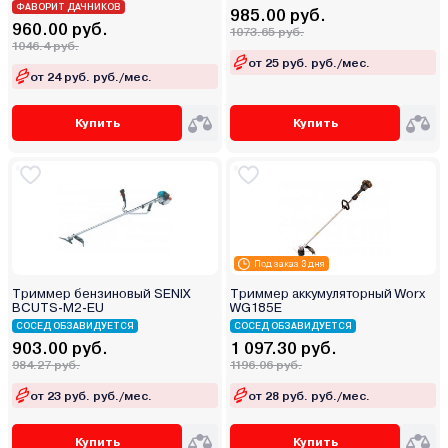
ФАВОРИТ ДАЧНИКОВ
985.00 руб.
960.00 руб.
1073.65 руб.
1046.4 руб.
от 25 руб. руб./мес.
от 24 руб. руб./мес.
Купить
Купить
Под заказ 3 дня
Триммер бензиновый SENIX
Триммер аккумуляторный Worx
BCUTS-M2-EU
WG185E
СОСЕД ОБЗАВИДУЕТСЯ
СОСЕД ОБЗАВИДУЕТСЯ
903.00 руб.
1 097.30 руб.
984.27 руб.
1196.06 руб.
от 23 руб. руб./мес.
от 28 руб. руб./мес.
Купить
Купить