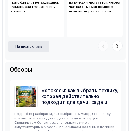
пояс фигачит не задыхаясь.
на ручках чувствуется, через
за
Ремень разгружает спину
час работы руки немного
вт
хорошо.
немеют. перчатки спасают.
у
к
Написать отзыв
Обзоры
Триммеры, бензокосы и
мотокосы: как выбрать технику,
которая действительно
подходит для дачи, сада и
неровного участка
Подробно разбираем, как выбрать триммер, бензокосу
или мотокосу для дома, дачи и сада в Беларуси.
Сравниваем бензиновые, электрические и
аккумуляторные модели, показываем реальные позиции