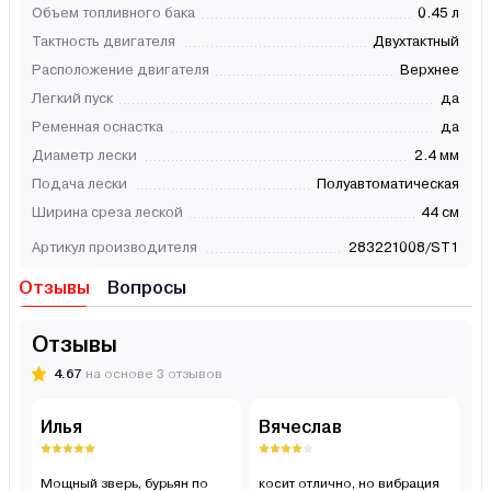
Объем топливного бака
0.45 л
Тактность двигателя
Двухтактный
Расположение двигателя
Верхнее
Легкий пуск
да
Ременная оснастка
да
Диаметр лески
2.4 мм
Подача лески
Полуавтоматическая
Ширина среза леской
44 см
Артикул производителя
283221008/ST1
Отзывы
Вопросы
Отзывы
4.67
на основе 3 отзывов
Илья
Вячеслав
А
Мощный зверь, бурьян по
косит отлично, но вибрация
Д