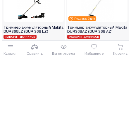
Под заказ 3 дня
Триммер аккумуляторный Makita
Триммер аккумуляторный Makita
DUR368LZ (DUR 368 LZ)
DUR368AZ (DUR 368 AZ)
ФАВОРИТ ДАЧНИКОВ
ФАВОРИТ ДАЧНИКОВ
902.85 руб.
1 036.84 руб.
984.11 руб.
1130.16 руб.
Каталог
Сравнить
Вы смотрели
Избранное
Корзина
от 23 руб. руб./мес.
от 26 руб. руб./мес.
Еще 1 комплектация
Еще 1 комплектация
Купить
Купить
5
(4)
Триммер Greenworks
Триммер бензиновый Efco DSH