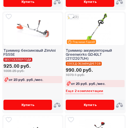
Купить
Купить
5
(3)
Под заказ 5 дней
Триммер бензиновый ZimAni
Триммер аккумуляторный
FS55E
Greenworks GD40LT
(2112207UH)
БЕСТСЕЛЛЕР ГОДА
СОСЕД ОБЗАВИДУЕТСЯ
925.00 руб.
990.00 руб.
1008.25 руб.
1079.1 руб.
от 23 руб. руб./мес.
от 25 руб. руб./мес.
Еще 2 комплектации
Купить
Купить