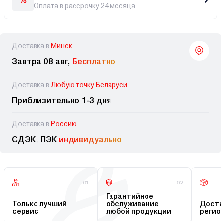
Оплата в рассрочку 24 месяца
Доставка в
Минск
Завтра 08 авг,
Бесплатно
Доставка в
Любую точку Беларуси
Приблизительно 1-3 дня
Доставка в
Россию
СДЭК, ПЭК
индивидуально
01
02
Гарантийное
Только лучший
обслуживание
Доста
сервис
любой продукции
регио