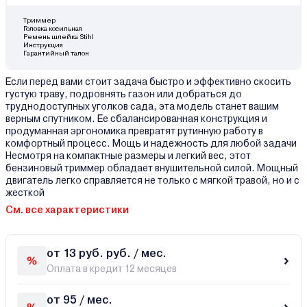
Триммер
Головка косильная
Ремень шлейка Stihl
Инструкция
Гарантийный талон
Если перед вами стоит задача быстро и эффективно скосить
густую траву, подровнять газон или добраться до
труднодоступных уголков сада, эта модель станет вашим
верным спутником. Ее сбалансированная конструкция и
продуманная эргономика превратят рутинную работу в
комфортный процесс. Мощь и надежность для любой задачи
Несмотря на компактные размеры и легкий вес, этот
бензиновый триммер обладает внушительной силой. Мощный
двигатель легко справляется не только с мягкой травой, но и с
жесткой
См. все характеристики
от 13 руб. руб. / мес.
Оплата в кредит 12 месяцев
от 95 / мес.