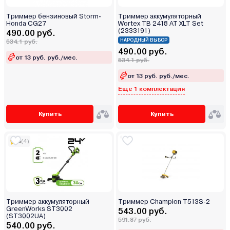
Триммер бензиновый Storm-
Триммер аккумуляторный
Honda CG27
Wortex TB 2418 AT XLT Set
(2333191)
490.00 руб.
НАРОДНЫЙ ВЫБОР
534.1 руб.
490.00 руб.
от 13 руб. руб./мес.
534.1 руб.
от 13 руб. руб./мес.
Еще 1 комплектация
Купить
Купить
5
(4)
Триммер аккумуляторный
Триммер Champion T513S-2
GreenWorks ST3002
543.00 руб.
(ST3002UA)
591.87 руб.
540.00 руб.