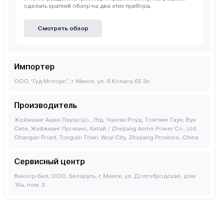
сделать краткий обзор на два этих прибора.
Смотреть обзор
Импортер
ООО “Гуд Моторс”, г. Минск, ул. Я.Коласа 63 3н
Производитель
Жейжианг Ацме Пауэр Цо., Лтд, Чанган Роуд, Тонгяин Таун, Вуи
Сити, Жейжианг Прованс, Китай / Zhejiang Acme Power Co., Ltd,
Changan Road, Tongqin Town, Wuyi City, Zhejiang Province, China
Сервисный центр
Винзор-Бел, ООО, Беларусь, г. Минск, ул. Долгобродская, дом
16а, пом. 3