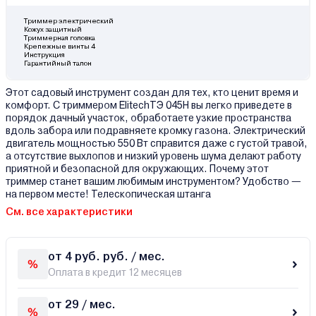
Триммер электрический
Кожух защитный
Триммерная головка
Крепежные винты 4
Инструкция
Гарантийный талон
Этот садовый инструмент создан для тех, кто ценит время и
комфорт. С триммером ElitechТЭ 045Н вы легко приведете в
порядок дачный участок, обработаете узкие пространства
вдоль забора или подравняете кромку газона. Электрический
двигатель мощностью 550 Вт справится даже с густой травой,
а отсутствие выхлопов и низкий уровень шума делают работу
приятной и безопасной для окружающих. Почему этот
триммер станет вашим любимым инструментом? Удобство —
на первом месте! Телескопическая штанга
См. все характеристики
от 4 руб. руб. / мес.
Оплата в кредит 12 месяцев
от 29 / мес.