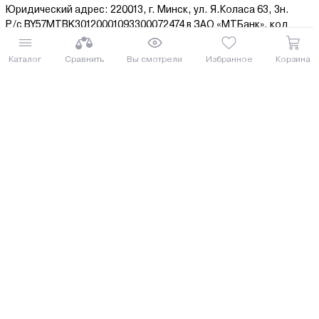
Юридический адрес: 220013, г. Минск, ул. Я.Коласа 63, 3н.
Р/с BY57MTBK30120001093300072474 в ЗАО «МТБанк», код
MTBKBY22.
В едином государственном регистре юридических лиц и
Каталог
Сравнить
Вы смотрели
Избранное
Корзина
индивидуальных предпринимателей Общество
зарегистрированно 03 апреля 2012 г за № 191601188.
Дата регистрации Интернет-мазагина в торговом реестре РБ
09 апреля 2014
Лицами уполномоченными продавцом рассматривать
обращения покупателей являются менеджеры по продажам.
Все номера телефонов ООО "Гуд Моторс" указанные на
страницах сайта, являются в том числе контактами для связи
по обращениям о нарушении прав покупателей.
Номер телефона работников местных исполнительных и
распорядительных органов по месту государственной
регистрации ООО «Гуд Моторс», уполномоченных
рассматривать обращения покупателей: 375 17 3771393,+375
17 3181333,+375 17 3608211.
© 2014-2026 ООО “Гуд Моторс”
www.agrox.by