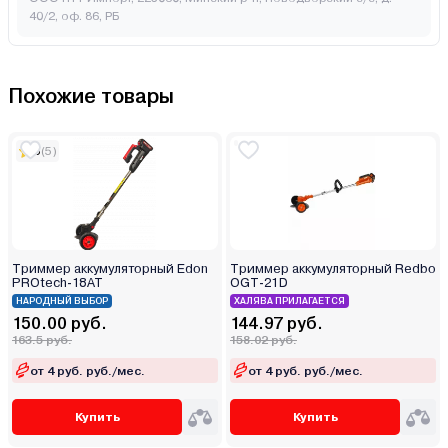
40/2, оф. 86, РБ
Похожие товары
5
(5)
Триммер аккумуляторный Edon
Триммер аккумуляторный Redbo
PROtech-18AT
OGT-21D
НАРОДНЫЙ ВЫБОР
ХАЛЯВА ПРИЛАГАЕТСЯ
150.00 руб.
144.97 руб.
163.5 руб.
158.02 руб.
от 4 руб. руб./мес.
от 4 руб. руб./мес.
Купить
Купить