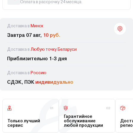
Оплата в рассрочку 24 месяца
Доставка в
Минск
Завтра 07 авг,
10 руб.
Доставка в
Любую точку Беларуси
Приблизительно 1-3 дня
Доставка в
Россию
СДЭК, ПЭК
индивидуально
01
02
Гарантийное
Только лучший
обслуживание
Доста
сервис
любой продукции
регио