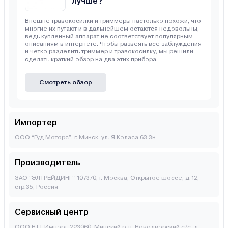
лучше?
Внешне травокосилки и триммеры настолько похожи, что
многие их путают и в дальнейшем остаются недовольны,
ведь купленный аппарат не соответствует популярным
описаниям в интернете. Чтобы развеять все заблуждения
и четко разделить триммер и травокосилку, мы решили
сделать краткий обзор на два этих прибора.
Смотреть обзор
Импортер
ООО “Гуд Моторс”, г. Минск, ул. Я.Коласа 63 3н
Производитель
ЗАО "ЭЛТРЕЙДИНГ" 107370, г. Москва, Открытое шоссе, д.12,
стр.35, Россия
Сервисный центр
ООО НТТ Импорт, 223060, Минский р-н, Новодворский с/с, д.