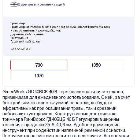
Варианты комплектаций
Триммер
Триммерная головка М10*1,25 левая резьба (аналог Husqvarna T25)
Четырехлистный режущий диск
Двухплечный ремень
Инструкция
Гарантийный талон
Без АКБ и ЗУ
730
1350
1070
GreenWorks GD40BCB 40 B - профессиональная мотокоса,
применимая для ежедневного использования. С ней, за счет
быстрой замены используемой оснастки, вы будете
эффективны как при окашивании травы, так и срезании
небольших кустарников. Конструктивные достоинства
триммера ГринВоркс ГД40БЦБ 40 Б Регулировка ширины
кошения в пределах 35,6-40,6 см. Удобное размещение
инструмент при содействии наплечной ременной оснастки.
Предусмотрена система защиты от перегрузки. Автономная