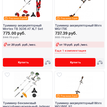
Под заказ 5 дней
Под заказ 3 дня
Триммер аккумуляторный
Триммер аккумуляторный Worx
Wortex TB 3036 AT XLT Set
WG173E
775.00 руб.
737.39 руб.
844.75 руб.
803.76 руб.
от 20 руб. руб./мес.
от 19 руб. руб./мес.
Еще 1 комплектация
Купить
Купить
Под заказ 3 дня
Триммер бензиновый
Триммер аккумуляторный Worx
многофункциональный Jadever
WG186E.92