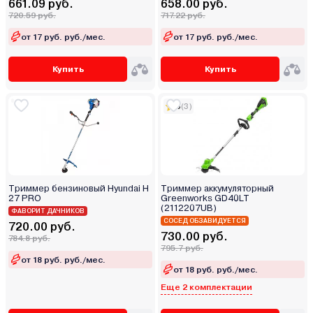
661.09 руб.
658.00 руб.
720.59 руб.
717.22 руб.
от 17 руб. руб./мес.
от 17 руб. руб./мес.
Купить
Купить
5
(3)
Триммер бензиновый Hyundai H
Триммер аккумуляторный
27 PRO
Greenworks GD40LT
(2112207UB)
ФАВОРИТ ДАЧНИКОВ
СОСЕД ОБЗАВИДУЕТСЯ
720.00 руб.
730.00 руб.
784.8 руб.
795.7 руб.
от 18 руб. руб./мес.
от 18 руб. руб./мес.
Еще 2 комплектации