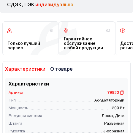
СДЭК, ПЭК
индивидуально
01
02
Гарантийное
Только лучший
обслуживание
Доста
сервис
любой продукции
регио
Характеристики
О товаре
Характеристики
Артикул
79933
Тип
Аккумуляторный
Мощность
1200 Вт
Режущая система
Леска, Диск
Штанга
Разъёмная
Рукоятка
J-образная