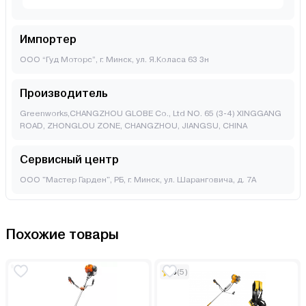
Импортер
ООО “Гуд Моторс”, г. Минск, ул. Я.Коласа 63 3н
Производитель
Greenworks,CHANGZHOU GLOBE Co., Ltd NO. 65 (3-4) XINGGANG
ROAD, ZHONGLOU ZONE, CHANGZHOU, JIANGSU, CHINA
Сервисный центр
ООО "Мастер Гарден", РБ, г. Минск, ул. Шаранговича, д. 7А
Похожие товары
5
(5)