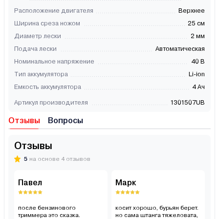
Расположение двигателя
Верхнее
Ширина среза ножом
25 см
Диаметр лески
2 мм
Подача лески
Автоматическая
Номинальное напряжение
40 В
Тип аккумулятора
Li-ion
Емкость аккумулятора
4 Ач
Артикул производителя
1301507UB
Отзывы
Вопросы
Отзывы
5
на основе 4 отзывов
Павел
Марк
Р
после бензинового
косит хорошо, бурьян берет.
т
триммера это сказка.
но сама штанга тяжеловата,
си