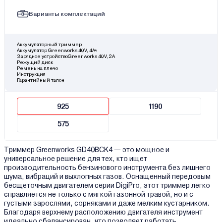
Варианты комплектаций
Аккумуляторный триммер
Аккумулятор Greenworks 40V, 4Ач
Зарядное устройствоGreenworks 40V, 2A
Режущий диск
Ремень на плечо
Инструкция
Гарантийный талон
925
1190
575
Триммер Greenworks GD40BCK4 — это мощное и
универсальное решение для тех, кто ищет
производительность бензинового инструмента без лишнего
шума, вибраций и выхлопных газов. Оснащенный передовым
бесщеточным двигателем серии DigiPro, этот триммер легко
справляется не только с мягкой газонной травой, но и с
густыми зарослями, сорняками и даже мелким кустарником.
Благодаря верхнему расположению двигателя инструмент
идеально сбалансирован, что позволяет работать