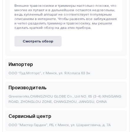
Внешне травокосилки и триммеры настолько похожи, что
многие их путают и в дальнейшем остаются недовольны,
ведь купленный аппарат не соответствует популярным
описаниям в интернете. Чтобы развеять все заблуждения
и четко разделить триммер и травокосилку, мы решили
сделать краткий обзор на два этих прибора.
Смотреть обзор
Импортер
ООО “Гуд Моторс”, г. Минск, ул. Я.Коласа 63 3н
Производитель
Greenworks,CHANGZHOU GLOBE Co., Ltd NO. 65 (3-4) XINGGANG
ROAD, ZHONGLOU ZONE, CHANGZHOU, JIANGSU, CHINA
Сервисный центр
ООО "Мастер Гарден", РБ, г. Минск, ул. Шаранговича, д. 7А