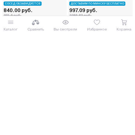
СОСЕД ОБЗАВИДУЕТСЯ
ДОСТАВИМ ПО МИНСКУ БЕСПЛАТНО
840.00 руб.
997.09 руб.
915.6 руб.
1086.83 руб.
от 21 руб. руб./мес.
от 25 руб. руб./мес.
Каталог
Сравнить
Вы смотрели
Избранное
Корзина
Купить
Купить
5
(3)
Под заказ 5 дней
Триммер бензиновый Eco GTP-
Триммер бензиновый Stiga BC
120F
730 B
БЕСТСЕЛЛЕР ГОДА
БЕСТСЕЛЛЕР ГОДА
954.00 руб.
999.00 руб.
1039.86 руб.
1088.91 руб.
от 24 руб. руб./мес.
от 25 руб. руб./мес.
Еще 3 комплектации