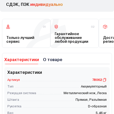
СДЭК, ПЭК
индивидуально
01
02
Гарантийное
Только лучший
обслуживание
Доста
сервис
любой продукции
регио
Характеристики
О товаре
Характеристики
Артикул
78062
Тип
Аккумуляторный
Режущая система
Металлический нож, Леска
Штанга
Прямая, Разъёмная
Рукоятка
D-образная
Вес
5.46 кг