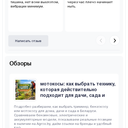
тишина, нет вони выхлопом,
через час плечо начинает
д
вибрации минимум.
ныть.
п
ра
Написать отзыв
Обзоры
Триммеры, бензокосы и
мотокосы: как выбрать технику,
которая действительно
подходит для дачи, сада и
неровного участка
Подробно разбираем, как выбрать триммер, бензокосу
или мотокосу для дома, дачи и сада в Беларуси.
Сравниваем бензиновые, электрические и
аккумуляторные модели, показываем реальные позиции
в наличии на Agrox.by, даём ссылки на бренды и удобный