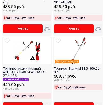
430
GBC-430ME
438.95 руб.
426.30 руб.
478.46 руб.
464.67 руб.
от 11 руб. руб./мес.
от 11 руб. руб./мес.
Купить
Купить
Под заказ 5 дней
Триммер аккумуляторный
Триммер Starwind SBG-300.20-
Wortex TB 3036 AT XLT SOLO
4.4
(2325110)
388.91 руб.
БЕСПЛАТНЫЙ БОНУС
423.91 руб.
445.00 руб.
от 10 руб. руб./мес.
485.05 руб.
от 11 руб. руб./мес.