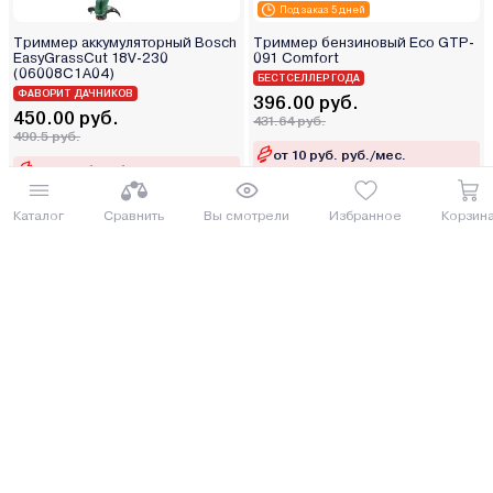
Под заказ 5 дней
Триммер аккумуляторный Bosch
Триммер бензиновый Eco GTP-
EasyGrassCut 18V-230
091 Сomfort
(06008C1A04)
БЕСТСЕЛЛЕР ГОДА
ФАВОРИТ ДАЧНИКОВ
396.00 руб.
450.00 руб.
431.64 руб.
490.5 руб.
от 10 руб. руб./мес.
от 12 руб. руб./мес.
Каталог
Сравнить
Вы смотрели
Избранное
Корзин
Купить
Купить
8 (029) 614-16-16
Заказать звонок