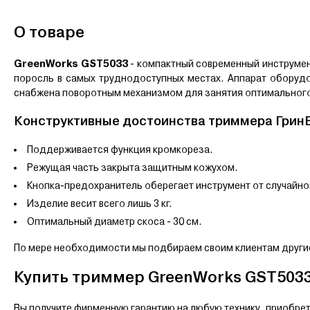
О товаре
GreenWorks GST5033
- компактный современный инструмен
поросль в самых труднодоступных местах. Аппарат оборудо
снабжена поворотным механизмом для занятия оптимального
Конструктивные достоинства триммера Грин
Поддерживается функция кромкореза.
Режущая часть закрыта защитным кожухом.
Кнопка-предохранитель оберегает инструмент от случайно
Изделие весит всего лишь 3 кг.
Оптимальный диаметр скоса - 30 см.
По мере необходимости мы подбираем своим клиентам другие
Купить триммер GreenWorks GST5033
Вы получите фирменную гарантию на любую технику, приобрет