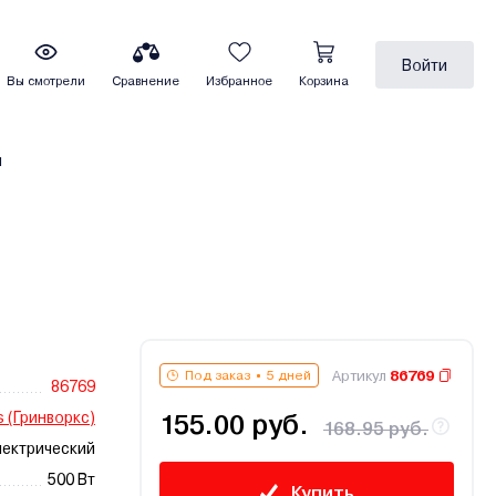
Войти
Вы смотрели
Сравнение
Избранное
Корзина
ы
Артикул
86769
Под заказ
5 дней
86769
 (Гринворкс)
155.00 руб.
168.95 руб.
ектрический
500 Вт
Купить