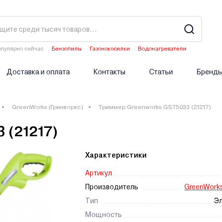
пулярно сейчас
Бензопилы
Газонокосилки
Водонагреватели
Двигатели мотоблоков
Опрыскиватели аккумуляторные
Доставка и оплата
Контакты
Статьи
Бренд
GreenWorks (Гринворкс)
Триммер Greenworks GST5033 (21217)
 (21217)
Характеристики
Артикул
Производитель
GreenWorks
Тип
Эл
Мощность