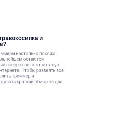
травокосилка и
е?
иммеры настолько похожи,
дальнейшем остаются
ый аппарат не соответствует
нтернете. Чтобы развеять все
елить триммер и
сделать краткий обзор на два