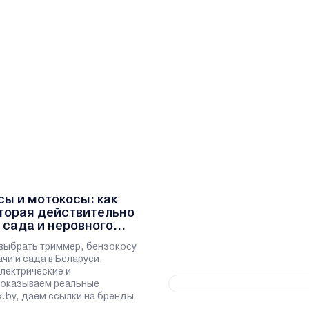
ы и мотокосы: как
оторая действительно
 сада и неровного
выбрать триммер, бензокосу
чи и сада в Беларуси.
лектрические и
показываем реальные
x.by, даём ссылки на бренды