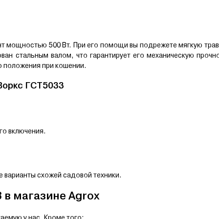
т мощностью 500 Вт. При его помощи вы подрежете мягкую тра
ван стальным валом, что гарантирует его механическую прочн
 положения при кошении.
Воркс ГСT5033
го включения.
 варианты схожей садовой техники.
 в магазине Agrox
аемую у нас. Кроме того: