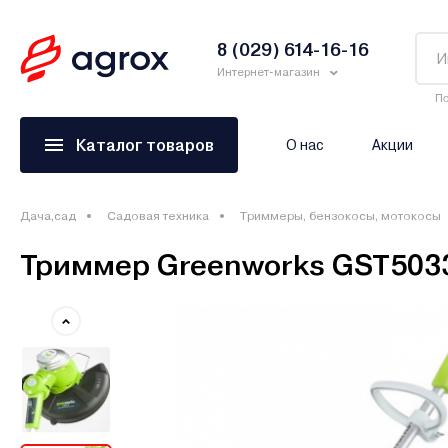
8 (029) 614-16-16
Интернет-магазин
По
Каталог товаров
О нас
Акции
Дача,сад
Садовая техника
Триммеры, бензокосы, мотокосы
Триммер Greenworks GST5033