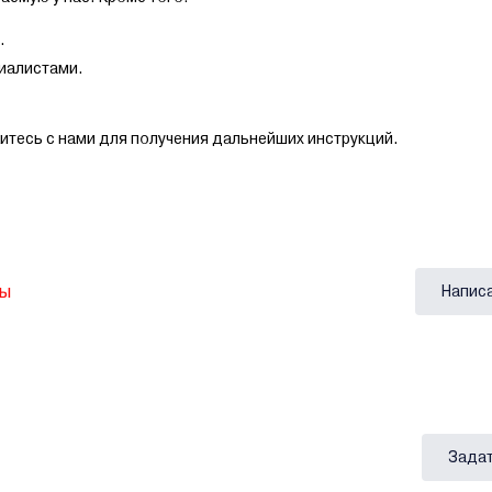
.
иалистами.
итесь с нами для получения дальнейших инструкций.
вы
Напис
Задат