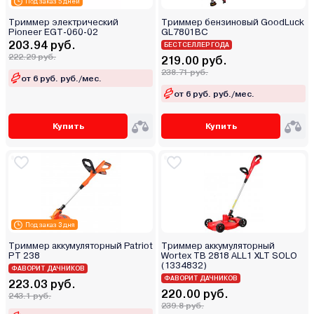
Под заказ 5 дней
Триммер электрический
Триммер бензиновый GoodLuck
Pioneer EGT-060-02
GL7801BC
203.94 руб.
БЕСТСЕЛЛЕР ГОДА
222.29 руб.
219.00 руб.
238.71 руб.
от 6 руб. руб./мес.
от 6 руб. руб./мес.
Купить
Купить
Под заказ 3 дня
Триммер аккумуляторный Patriot
Триммер аккумуляторный
PT 238
Wortex TB 2818 ALL1 XLT SOLO
(1334832)
ФАВОРИТ ДАЧНИКОВ
ФАВОРИТ ДАЧНИКОВ
223.03 руб.
220.00 руб.
243.1 руб.
239.8 руб.