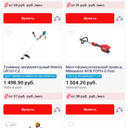
от 32 руб. руб./мес.
от 31 руб. руб./мес.
Купить
Купить
Триммер аккумуляторный Makita
Многофункциональный привод
UR101CZ
Milwaukee M18 FOPH-0 Fuel
ДОСТАВИМ ПО МИНСКУ БЕСПЛАТНО
СОСЕД ОБЗАВИДУЕТСЯ
1 498.90 руб.
1 504.20 руб.
1633.8 руб.
1639.58 руб.
от 37 руб. руб./мес.
от 38 руб. руб./мес.
Купить
Купить
5
(3)