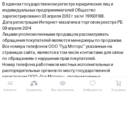
В едином государственном регистре юридических лиц и
индивидуальных предпринимателей Общество
зарегистрированно 03 апреля 2012 г за № 191601188.
Дата регистрации Интернет-мазагина в торговом реестре РБ
09 апреля 2014
Лицами уполномоченными продавцом рассматривать
обращения покупателей являются менеджеры по продажам.
Все номера телефонов ООО "Гуд Моторс" указанные на
страницах сайта, являются в том числе контактами для связи
по обращениям о нарушении прав покупателей.
Номер телефона работников местных исполнительных и
распорядительных органов по месту государственной
регистрации ООО «Гуд Моторс», уполномоченных
рассматривать обращения покупателей: 375 17 3771393,+375
17 3181333,+375 17 3608211.
Каталог
Сравнить
Вы смотрели
Избранное
Корзина
© 2014-2026 ООО “Гуд Моторс”
www.agrox.by
Все права защищены.
Информация на сайте представлена
исключительно в ознакомительных
целях, не является исчерпывающей и