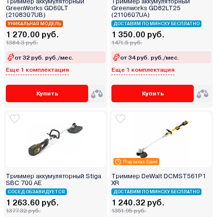
Триммер аккумуляторный
Триммер аккумуляторный
GreenWorks GD60LT
Greenworks GD82LT25
(2108307UB)
(2110607UA)
УНИКАЛЬНАЯ МОДЕЛЬ
ДОСТАВИМ ПО МИНСКУ БЕСПЛАТНО
1 270.00 руб.
1 350.00 руб.
1384.3 руб.
1471.5 руб.
от 32 руб. руб./мес.
от 34 руб. руб./мес.
Еще 1 комплектация
Еще 1 комплектация
Купить
Купить
Под заказ 3 дня
Триммер аккумуляторный Stiga
Триммер DeWalt DCMST561P1
SBC 700 AE
XR
СОСЕД ОБЗАВИДУЕТСЯ
ДОСТАВИМ ПО МИНСКУ БЕСПЛАТНО
1 263.60 руб.
1 240.32 руб.
1377.32 руб.
1351.95 руб.