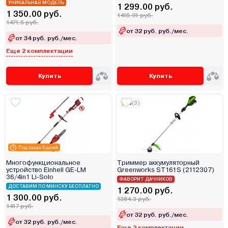
УНИКАЛЬНАЯ МОДЕЛЬ
1 299.00 руб.
1 350.00 руб.
1415.91 руб.
1471.5 руб.
от 32 руб. руб./мес.
от 34 руб. руб./мес.
Еще 2 комплектации
Купить
Купить
5
(3)
Под заказ 5 дней
Многофункциональное
Триммер аккумуляторный
устройство Einhell GE-LM
Greenworks ST161S (2112307)
36/4in1 Li-Solo
ФАВОРИТ ДАЧНИКОВ
ДОСТАВИМ ПО МИНСКУ БЕСПЛАТНО
1 270.00 руб.
1 300.00 руб.
1384.3 руб.
1417 руб.
от 32 руб. руб./мес.
от 32 руб. руб./мес.
Еще 2 комплектации