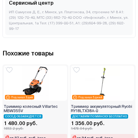
Сервисный центр
ИП Самусев Д. Е., г. Минск, ул. Платонова, 34, строение № 8 А1:
(29) 120-70-40, МТС (33) 662-70-40 ООО «Инфоклаб», г. Минск, ул.
Центральная, 1а Тел: (17) 399-00-51, А1: (29)604-99-28, (29) 602-
99-17
Похожие товары
Под заказ 3 дня
Под заказ 5 дней
Триммер колесный Villartec
Триммер аккумуляторный Ryobi
MBW355V
RY18LTX38A-0
СОСЕД ОБЗАВИДУЕТСЯ
ДОСТАВИМ ПО МИНСКУ БЕСПЛАТНО
1 480.00 руб.
1 356.00 руб.
1613.2 руб.
1478.04 руб.
от 37 руб. руб./мес.
от 34 руб. руб./мес.