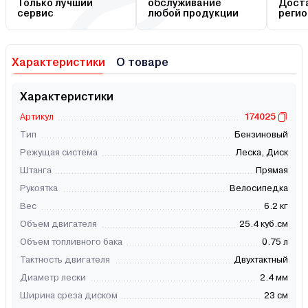
Только лучший
обслуживание
Доста
сервис
любой продукции
регио
Характеристики
О товаре
Характеристики
Артикул
174025
Тип
Бензиновый
Режущая система
Леска, Диск
Штанга
Прямая
Рукоятка
Велосипедка
Вес
6.2 кг
Объем двигателя
25.4 куб.см
Объем топливного бака
0.75 л
Тактность двигателя
Двухтактный
Диаметр лески
2.4 мм
Ширина среза диском
23 см