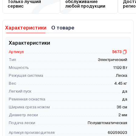
Только лучший
обслуживание
Доста
сервис
любой продукции
регио
Характеристики
О товаре
Характеристики
Артикул
5673
Тип
Электрический
Мощность
1100 Вт
Режущая система
Леска
Вес
4.45 кг
Легкий пуск
да
Ременная оснастка
да
Ширина среза ножом
36 см
Диаметр лески
2 мм
Подача лески
Полуавтоматическая
Артикул производителя
60059003