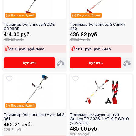
Под заказ 5 дней
Под заказ 5 дней
Триммер бензиновый DDE
Триммер бензиновый CanFly
GB26RD
430
414.00 руб.
436.92 руб.
451.26 руб.
476.24 руб.
от 11 руб. руб./мес.
от 11 руб. руб./мес.
Купить
Купить
Под заказ 5 дней
Триммер бензиновый Hyundai Z
Триммер аккумуляторный
361
Wortex TB 3036-1 AT XLT SOLO
(2325112)
483.21 руб.
485.00 руб.
526.7 руб.
528.65 руб.