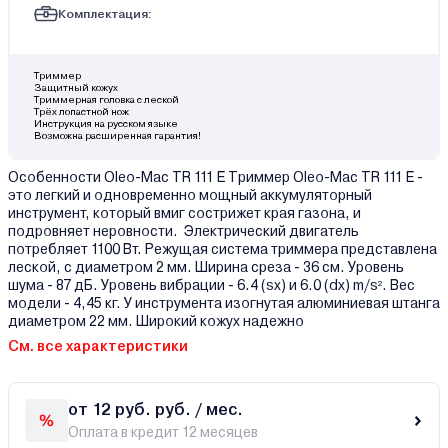
Комплектация:
Триммер
Защитный кожух
Триммерная головка с леской
Трёх лопастной нож
Инструкция на русском языке
Возможна расширенная гарантия!
Особенности Oleo-Mac TR 111 E Триммер Oleo-Mac TR 111 E -
это легкий и одновременно мощный аккумуляторный
инструмент, который вмиг сострижет края газона, и
подровняет неровности. Электрический двигатель
потребляет 1100 Вт. Режущая система триммера представлена
леской, с диаметром 2 мм. Ширина среза - 36 см. Уровень
шума - 87 дБ. Уровень вибрации - 6.4 (sx) и 6.0 (dx) m/s². Вес
модели - 4,45 кг. У инструмента изогнутая алюминиевая штанга
диаметром 22 мм. Широкий кожух надежно
См. все характеристики
от 12 руб. руб. / мес.
Оплата в кредит 12 месяцев