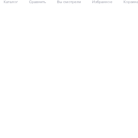
Каталог
Сравнить
Вы смотрели
Избранное
Корзин
8 (029) 614-16-16
Заказать звонок
Интернет-магазин,
09:00 - 20:00 ежедневно
8 (017) 310-16-16
Написать нам
Розничный магазин,
09:00 - 19:00 ПН-ПТ
09:00 - 15:00 СБ
Каталог товаров
Покупателям