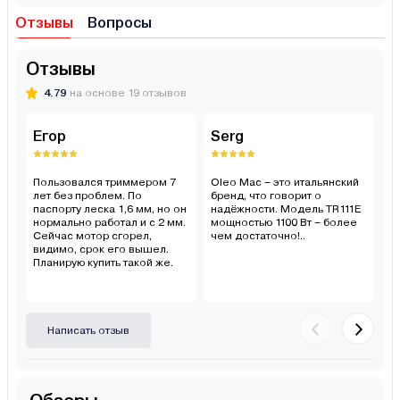
Отзывы
Вопросы
Отзывы
4.79
на основе 19 отзывов
Егор
Serg
М
Пользовался триммером 7
Oleo Mac – это итальянский
От
лет без проблем. По
бренд, что говорит о
сл
паспорту леска 1,6 мм, но он
надёжности. Модель TR111E
тр
нормально работал и с 2 мм.
мощностью 1100 Вт – более
б
Сейчас мотор сгорел,
чем достаточно!..
не
видимо, срок его вышел.
д
Планирую купить такой же.
уд
п
к
Написать отзыв