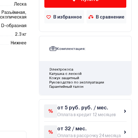
Леска
Разъёмная,
В избранное
В сравнение
скопическая
D-образная
2.3 кг
Нижнее
Комплектация:
Электрокоса
Катушка с леской
Кожух защитный
Руководство по эксплуатации
Гарантийный талон
от 5 руб. руб. / мес.
Оплата в кредит 12 месяцев
от 32 / мес.
Оплата в рассрочку 24 месяца