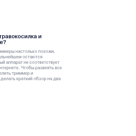
травокосилка и
е?
иммеры настолько похожи,
дальнейшем остаются
ый аппарат не соответствует
нтернете. Чтобы развеять все
елить триммер и
сделать краткий обзор на два