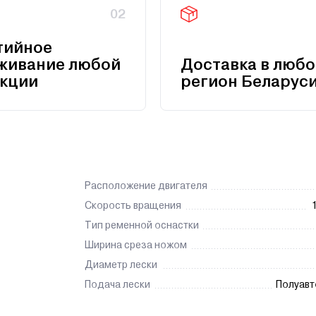
02
тийное
живание любой
Доставка в любо
кции
регион Беларус
Расположение двигателя
Скорость вращения
Тип ременной оснастки
Ширина среза ножом
Диаметр лески
Подача лески
Полуавт