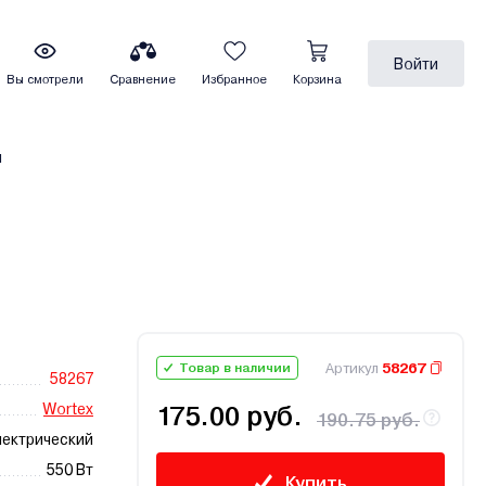
Войти
Вы смотрели
Сравнение
Избранное
Корзина
ы
Артикул
58267
Товар в наличии
58267
Wortex
175.00 руб.
190.75 руб.
ектрический
550 Вт
Купить