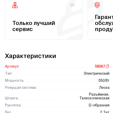
01
Гаран
Только лучший
обслу
сервис
проду
Характеристики
Артикул
58267
Тип
Электрический
Мощность
550 Вт
Режущая система
Леска
Разъёмная,
Штанга
Телескопическая
Рукоятка
D-образная
Вес
2.3 кг