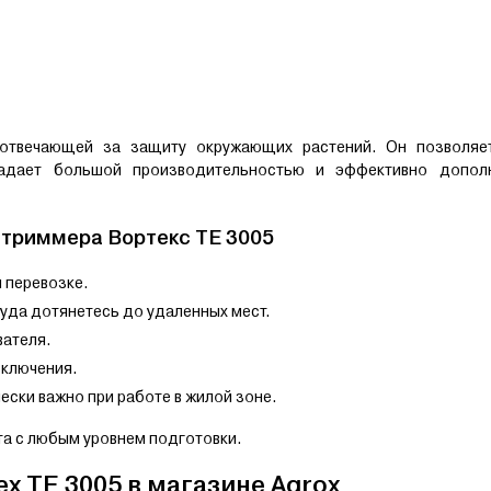
 отвечающей за защиту окружающих растений. Он позволяе
ладает большой производительностью и эффективно допол
 триммера Вортекс TE 3005
 перевозке.
руда дотянетесь до удаленных мест.
вателя.
включения.
ески важно при работе в жилой зоне.
та с любым уровнем подготовки.
x TE 3005 в магазине Agrox