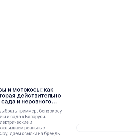
ы и мотокосы: как
оторая действительно
 сада и неровного
выбрать триммер, бензокосу
чи и сада в Беларуси.
лектрические и
показываем реальные
x.by, даём ссылки на бренды