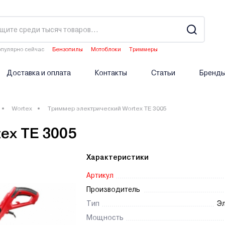
пулярно сейчас
Бензопилы
Мотоблоки
Триммеры
Газонокосилки
Водонагреватели
Доставка и оплата
Контакты
Статьи
Бренд
Wortex
Триммер электрический Wortex TE 3005
ex TE 3005
Характеристики
Артикул
Производитель
Тип
Эл
Мощность