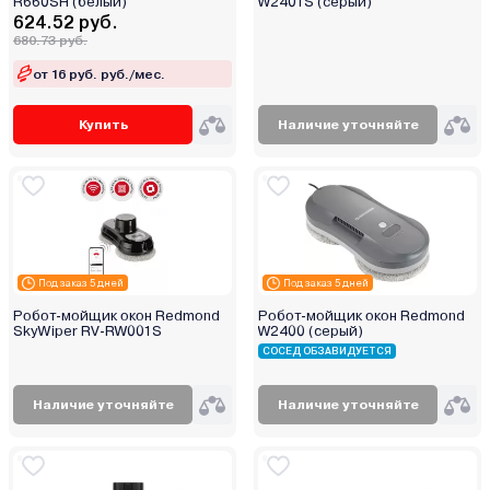
R660SH (белый)
W2401S (серый)
инфракрасные
624.52 руб.
ультразвуковые
680.73 руб.
лазерные
от 16 руб. руб./мес.
оптический
Купить
Наличие уточняйте
Под заказ 5 дней
Под заказ 5 дней
Робот-мойщик окон Redmond
Робот-мойщик окон Redmond
SkyWiper RV-RW001S
W2400 (серый)
СОСЕД ОБЗАВИДУЕТСЯ
Наличие уточняйте
Наличие уточняйте