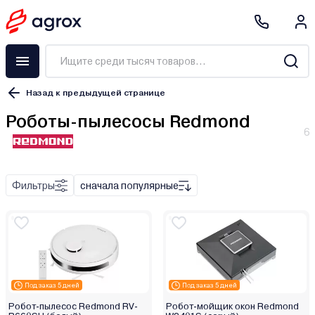
Назад к предыдущей странице
Роботы-пылесосы Redmond
6
Робот-пылесос
Робот-пылесос с базой самоочистки
Робот-мойщик окон
Фильтры
сначала популярные
Под заказ 5 дней
Под заказ 5 дней
контактные
Робот-пылесос Redmond RV-
Робот-мойщик окон Redmond