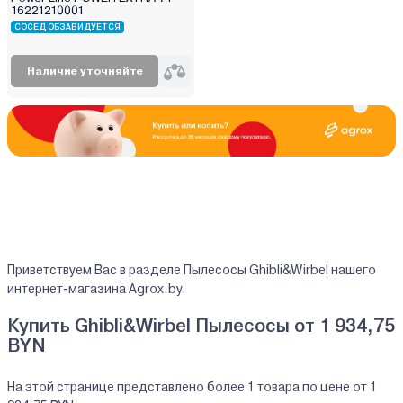
Есть
16221210001
Хозяйственный
СОСЕД ОБЗАВИДУЕТСЯ
Нет
Наличие уточняйте
по спирали
зигзагом
вдоль стен
Приветствуем Вас в разделе Пылесосы Ghibli&Wirbel нашего
интернет-магазина Agrox.by.
Купить Ghibli&Wirbel Пылесосы от 1 934,75
BYN
На этой странице представлено более 1 товара по цене от 1