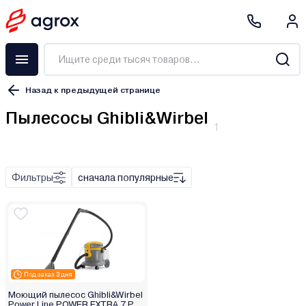
Назад к предыдущей странице
Пылесосы Ghibli&Wirbel
1
2 в 1
Вертикальный
Для влажной и сухой уборки
Фильтры
сначала популярные
Для сбора золы
Для сухой уборки
Моющий пылесос
Обычный
Паропылесос
Под заказ 3 дня
Пылесос с аквафильтром
Моющий пылесос Ghibli&Wirbel
Робот-пылесос
Power Line POWER EXTRA 7 P