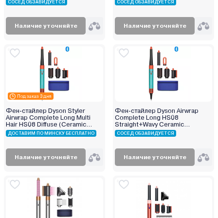
СОСЕД ОБЗАВИДУЕТСЯ
СОСЕД ОБЗАВИДУЕТСЯ
Наличие уточняйте
Наличие уточняйте
Под заказ 3 дня
Фен-стайлер Dyson Styler
Фен-стайлер Dyson Airwrap
Airwrap Complete Long Multi
Complete Long HS08
Hair HS08 Diffuse (Ceramic
Straight+Wavy Ceramic
Patina/Topaz)
Patina/Topaz (533804-01)
ДОСТАВИМ ПО МИНСКУ БЕСПЛАТНО
СОСЕД ОБЗАВИДУЕТСЯ
Наличие уточняйте
Наличие уточняйте