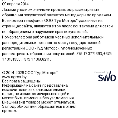
09 апреля 2014
Лицами уполномоченными продавцом рассматривать
Официальные модели от известных брендов
обращения покупателей являются менеджеры по продажам.
Быстрая доставка по Минску и всей Беларуси
Все номера телефонов ООО "Гуд Моторс" указанные на
Гарантия на все стайлеры
страницах сайта, являются в том числе контактами для связи
Консультация по выбору и техническим характеристикам
по обращениям о нарушении прав покупателей.
Номер телефона работников местных исполнительных и
распорядительных органов по месту государственной
регистрации ООО «Гуд Моторс», уполномоченных
рассматривать обращения покупателей: 375 17 3771393,+375
17 3181333,+375 17 3608211.
© 2014-2026 ООО “Гуд Моторс”
www.agrox.by
Все права защищены.
Информация на сайте представлена
исключительно в ознакомительных
целях, не является исчерпывающей и
может быть изменена без уведомления.
Внешний вид товаров может отличаться.
За подробностями обращайтесь в отдел
продаж.