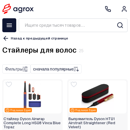
Назад к предыдущей странице
Стайлеры для волос
25
Фильтры
сначала популярные
Dreame
Dyson
Стайлер
Мультистайлер
Под заказ 3 дня
Под заказ 3 дня
Фен-стайлер
Стайлер Dyson Airwrap
Выпрямитель Dyson HT01
Complete Long HS08 Vinca Blue
Airstrait Straightener (Red
Выпрямитель
Topaz
Velvet)