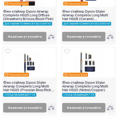
Под заказ 3 дня
Под заказ 3 дня
Фен-стайлер Dyson Airwrap
Фен-стайлер Dyson Styler
Complete HS05 Long Diffuse
Airwrap Complete Long Multi
(Strawberry Bronze/Blush Pink)
Hair HS08 (Ceramic
Patina/Topaz) евровилка
ДОСТАВИМ ПО МИНСКУ БЕСПЛАТНО
ДОСТАВИМ ПО МИНСКУ БЕСПЛАТНО
Наличие уточняйте
Наличие уточняйте
Под заказ 3 дня
Под заказ 3 дня
Фен-стайлер Dyson Styler
Фен-стайлер Dyson Styler
Airwrap Complete Long Multi
Airwrap Complete Long Multi
Hair HS05 (Prussian Blue/Rich
Hair HS05 (Nickel/Copper)
copper)
СОСЕД ОБЗАВИДУЕТСЯ
СОСЕД ОБЗАВИДУЕТСЯ
Наличие уточняйте
Наличие уточняйте