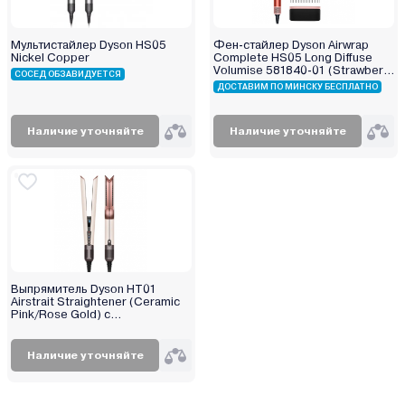
Мультистайлер Dyson HS05
Фен-стайлер Dyson Airwrap
Nickel Copper
Complete HS05 Long Diffuse
Volumise 581840-01 (Strawberry
СОСЕД ОБЗАВИДУЕТСЯ
Bronze/Blush Pink)
ДОСТАВИМ ПО МИНСКУ БЕСПЛАТНО
Наличие уточняйте
Наличие уточняйте
Выпрямитель Dyson HT01
Airstrait Straightener (Ceramic
Pink/Rose Gold) с
переходником на евровилку
Наличие уточняйте