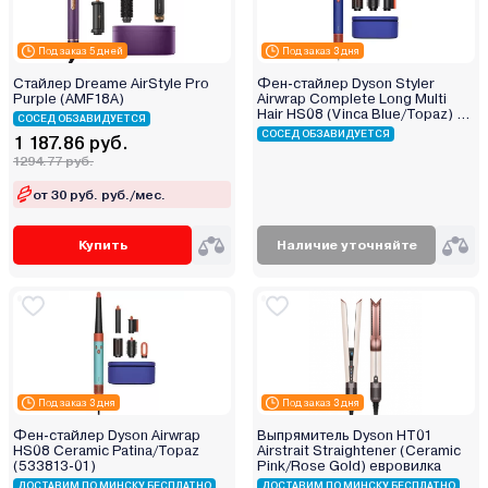
Под заказ 5 дней
Под заказ 3 дня
Стайлер Dreame AirStyle Pro
Фен-стайлер Dyson Styler
Purple (AMF18A)
Airwrap Complete Long Multi
Hair HS08 (Vinca Blue/Topaz) с
СОСЕД ОБЗАВИДУЕТСЯ
переходником на евровилку
СОСЕД ОБЗАВИДУЕТСЯ
1 187.86 руб.
1294.77 руб.
от 30 руб. руб./мес.
Купить
Наличие уточняйте
Под заказ 3 дня
Под заказ 3 дня
Фен-стайлер Dyson Airwrap
Выпрямитель Dyson HT01
HS08 Ceramic Patina/Topaz
Airstrait Straightener (Ceramic
(533813-01)
Pink/Rose Gold) евровилка
ДОСТАВИМ ПО МИНСКУ БЕСПЛАТНО
ДОСТАВИМ ПО МИНСКУ БЕСПЛАТНО