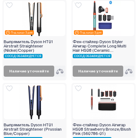
Под заказ 3 дня
Под заказ 3 дня
Выпрямитель Dyson HT01
Фен-стайлер Dyson Styler
Airstrait Straightener
Airwrap Complete Long Multi
(Nickel/Copper)
Hair HS08 (Ceramic
Patina/Topaz) с переходником
СОСЕД ОБЗАВИДУЕТСЯ
СОСЕД ОБЗАВИДУЕТСЯ
на евровилку
Наличие уточняйте
Наличие уточняйте
Выпрямитель Dyson HT01
Фен-стайлер Dyson Airwrap
Airstrait Straightener (Prussian
HS08 Strawberry Bronze/Blush
Blue/Copper)
Pink (560786-01)