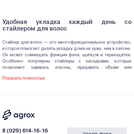
Удобная укладка каждый день со
стайлером для волос
Стайлер для волос — это многофункциональное устройство,
которое помогает делать укладку дома не хуже, чем в салоне.
Он может совмещать функции фена, щипцов и термощётки.
Особенно популярны стайлеры с насадками, которые
позволяют завивать локоны, придавать объём или
выпрямлять волосы, не повреждая их.
Показать полностью
Как выбрать лучший стайлер для волос
При выборе стоит учитывать длину и структуру волос, а также
цели использования. Для ежедневного применения подойдёт
фен-стайлер для волос с мягким обдувом и несколькими
режимами температуры. Среди популярных моделей — Dyson
(Дайсон) стайлер для волос, который обеспечивает быструю и
8 (029) 614-16-16
бережную укладку. Он подойдёт тем, кто ищет премиальное
Заказать звонок