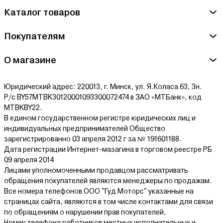
Наугорское шоссе, д. 5, корп. 2Б
Каталог товаров
Сервисный центр ТеплоМакс - ООО "Креативные системные
технологии" г.Минск, пр.Дзержинского, 15, пом. 852
Покупателям
Ознакомиться с условиями оплаты и доставки товара можно
О магазине
здесь.
Юридический адрес: 220013, г. Минск, ул. Я.Коласа 63, 3н.
Р/с BY57MTBK30120001093300072474 в ЗАО «МТБанк», код
MTBKBY22.
В едином государственном регистре юридических лиц и
индивидуальных предпринимателей Общество
зарегистрированно 03 апреля 2012 г за № 191601188.
Дата регистрации Интернет-мазагина в торговом реестре РБ
09 апреля 2014
Лицами уполномоченными продавцом рассматривать
обращения покупателей являются менеджеры по продажам.
Все номера телефонов ООО "Гуд Моторс" указанные на
страницах сайта, являются в том числе контактами для связи
по обращениям о нарушении прав покупателей.
Номер телефона работников местных исполнительных и