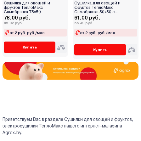
электронное
Сушилка для овощей и
Сушилка для овощей и
фруктов ТеплоМакс
фруктов ТеплоМакс
без элементов управления
Самобранка 75х50
Самобранка 50х50 с
терморегулятором
78.00 руб.
61.00 руб.
сенсорное
85.02 руб.
66.49 руб.
от 2 руб. руб./мес.
от 2 руб. руб./мес.
боковой
Купить
нижний
Купить
верхний
задний
Приветствуем Вас в разделе Сушилки для овощей и фруктов,
электросушилки ТеплоМакс нашего интернет-магазина
Agrox.by.