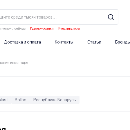
пулярно сейчас
Газонокосилки
Культиваторы
Водонагреватели
Аэраторы
Опрыскиватели аккумуляторные
Доставка и оплата
Контакты
Статьи
Бренд
нения инвентаря
last
Rotho
Республика Беларусь
ря