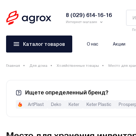
8 (029) 614-16-16
Интернет-магазин
По
Каталог товаров
О нас
Акции
Главная
Для дома
Хозяйственные товары
Место для хра
Ищете определенный бренд?
ArtPlast
Deko
Keter
Keter Plastic
Prosperp
Место для хранения инвента