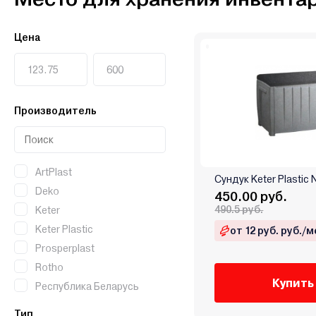
Цена
Производитель
ArtPlast
Сундук Keter Plastic 
Deko
450.00 руб.
490.5 руб.
Keter
Keter Plastic
от 12 руб. руб./м
Prosperplast
Rotho
Купить
Республика Беларусь
Тип