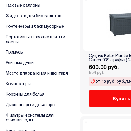
Газовые баллоны
Жидкости для биотуалетов
Контейнеры и баки мусорные
Портативные газовые плиты и
лампы
Примусы
Сундук Keter Plastic
Curver 939 (графит) 
Уличные души
600.00 руб.
654 руб.
Место для хранения инвентаря
от 15 руб. руб./м
Компостеры
Корзины для белья
Купить
Диспенсеры и дозаторы
Фильтры и системы для
очистки воды
Баки для душа