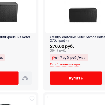
для хранения Keter
Сундук садовый Keter Samoa Ratta
т
270L графит
270.00 руб.
294.3 руб.
с.
от 7 руб. руб./мес.
Еще 1 комплектация
Купить