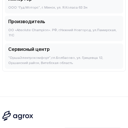
ООО “Гуд Моторс”, г. Минск, ул. Я.Коласа 63 3н
Производитель
ОО «Absolute Champion». РФ, г.Нижний Новгород, ул.Памирская,
11С
Сервисный центр
"ОршаЭлектрокомфорт",г.п.Болбасово, ул. Грицевца 12,
Оршанский район, Витебская область