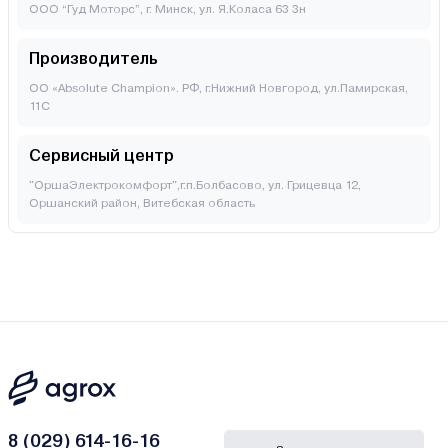
ООО “Гуд Моторс”, г. Минск, ул. Я.Коласа 63 3н
Производитель
ОО «Absolute Champion». РФ, г.Нижний Новгород, ул.Памирская,
11С
Сервисный центр
"ОршаЭлектрокомфорт",г.п.Болбасово, ул. Грицевца 12,
Оршанский район, Витебская область
8 (029) 614-16-16