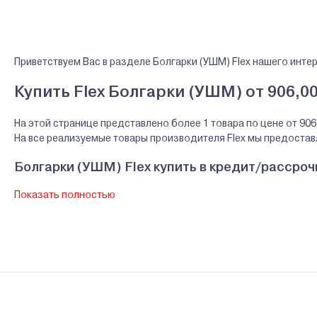
Приветствуем Вас в разделе Болгарки (УШМ) Flex нашего инте
Купить Flex Болгарки (УШМ) от 906,0
На этой странице представлено более 1 товара по цене от 906
На все реализуемые товары производителя Flex мы предоста
Болгарки (УШМ) Flex купить в кредит/рассроч
Показать полностью
В нашем интернет-магазине Вы можете приобристи товары Flex 
банков Беларуси.
Гарантии и сервис - Болгарки (УШМ) Flex
Производитель Flex - Производитель: Флекс-Электроверкзейг
Сервисный центр Flex - 220049, г. Минск, ул. Кутузова, д.15