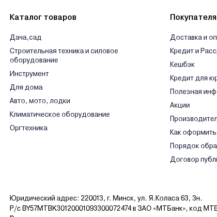
Ознакомиться с условиями оплаты и доставки товара можно
з
Каталог товаров
Покупател
Дача,сад
Доставка и о
Строительная техника и силовое
Кредит и Рас
оборудование
Кешбэк
Инструмент
Кредит для ю
Для дома
Полезная ин
Авто, мото, лодки
Акции
Климатическое оборудование
Производите
Оргтехника
Как оформить
Порядок обр
Договор публ
Юридический адрес: 220013, г. Минск, ул. Я.Коласа 63, 3н.
Р/с BY57MTBK30120001093300072474 в ЗАО «МТБанк», код MT