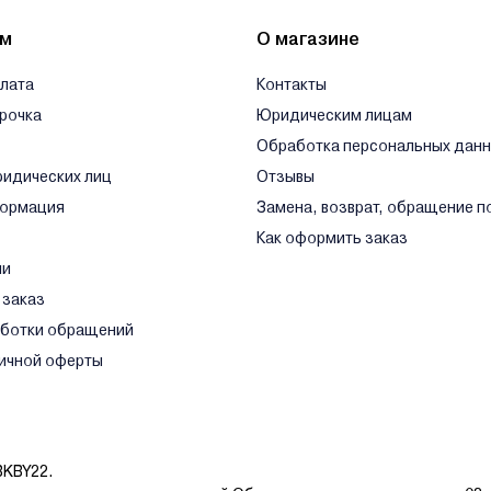
десь.
ям
О магазине
плата
Контакты
срочка
Юридическим лицам
Обработка персональных дан
ридических лиц
Отзывы
формация
Замена, возврат, обращение п
Как оформить заказ
ли
 заказ
аботки обращений
ичной оферты
BKBY22.