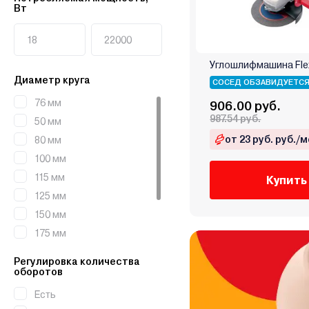
Вт
Углошлифмашина Flex
Диаметр круга
СОСЕД ОБЗАВИДУЕТС
76 мм
906.00 руб.
987.54 руб.
50 мм
от 23 руб. руб./м
80 мм
100 мм
115 мм
Купить
125 мм
150 мм
175 мм
180 мм
Регулировка количества
230 мм
оборотов
300 мм
Есть