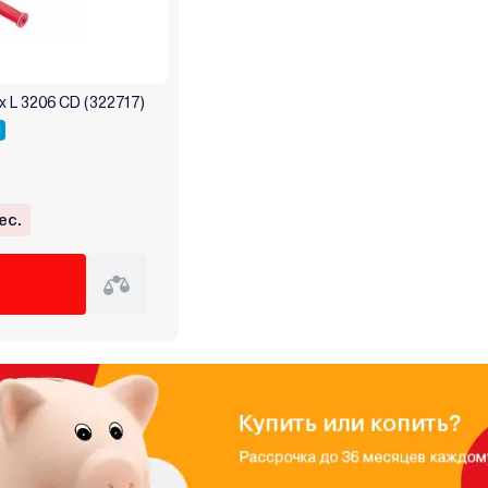
 L 3206 CD (322717)
Я
ес.