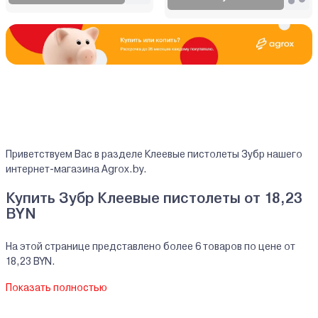
Приветствуем Вас в разделе Клеевые пистолеты Зубр нашего
интернет-магазина Agrox.by.
Купить Зубр Клеевые пистолеты от 18,23
BYN
На этой странице представлено более 6 товаров по цене от
18,23 BYN.
На все реализуемые товары производителя Зубр мы
Показать полностью
предоставляем официальную гарантию.