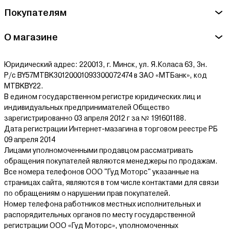
Беларусь, 220100, г. Минск, ул. Кульман, д. 35А, пом. 7
Покупателям
Ознакомиться с условиями оплаты и доставки товара можно
здесь.
О магазине
Юридический адрес: 220013, г. Минск, ул. Я.Коласа 63, 3н.
Р/с BY57MTBK30120001093300072474 в ЗАО «МТБанк», код
MTBKBY22.
В едином государственном регистре юридических лиц и
индивидуальных предпринимателей Общество
зарегистрированно 03 апреля 2012 г за № 191601188.
Дата регистрации Интернет-мазагина в торговом реестре РБ
09 апреля 2014
Лицами уполномоченными продавцом рассматривать
обращения покупателей являются менеджеры по продажам.
Все номера телефонов ООО "Гуд Моторс" указанные на
страницах сайта, являются в том числе контактами для связи
по обращениям о нарушении прав покупателей.
Номер телефона работников местных исполнительных и
распорядительных органов по месту государственной
регистрации ООО «Гуд Моторс», уполномоченных