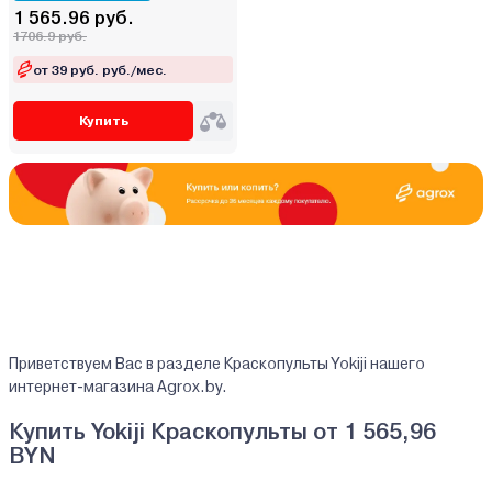
Пневматический
1 565.96 руб.
1706.9 руб.
от 39 руб. руб./мес.
Набор инструмента
Поворотный механизм
Купить
Удлинитель
Штуцер
Металл
Пластик
Приветствуем Вас в разделе Краскопульты Yokiji нашего
интернет-магазина Agrox.by.
Купить Yokiji Краскопульты от 1 565,96
BYN