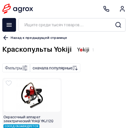
Назад к предыдущей странице
Краскопульты Yokiji
1
Краскораспылитель
Краскопульт
Фильтры
сначала популярные
Покрасочная станция
Набор пневмоинструмента
Аксессуары
Аэрограф
Электрический
Окрасочный аппарат
электрический Yokiji YKJ120
Аккумуляторный
СОСЕД ОБЗАВИДУЕТСЯ