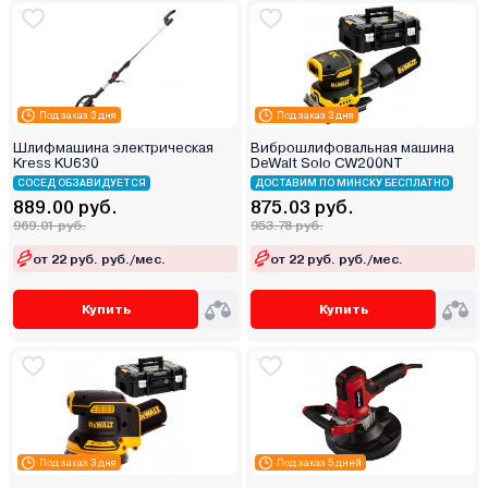
Под заказ 3 дня
Под заказ 3 дня
Шлифмашина электрическая
Виброшлифовальная машина
Kress KU630
DeWalt Solo CW200NT
СОСЕД ОБЗАВИДУЕТСЯ
ДОСТАВИМ ПО МИНСКУ БЕСПЛАТНО
889.00 руб.
875.03 руб.
969.01 руб.
953.78 руб.
от 22 руб. руб./мес.
от 22 руб. руб./мес.
Купить
Купить
Под заказ 3 дня
Под заказ 5 дней