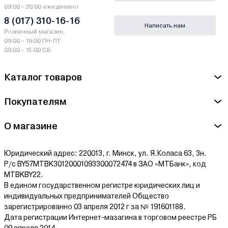
Производитель Ritter - Мьюзика Нова АГ, Nova Ag, Шутценматт
09:00 - 20:00 ежедневно
штрасе, 14-16, 8180 Булах, Швейцария / Musica Nova Ag,
8 (017) 310-16-16
Написать нам
Schutzenmatt Straße 14-16, 8180 Bulach, Switzerland
Розничный магазин,
09:00 - 19:00 ПН-ПТ
Сервисный центр Ritter - ООО "ХартГруппСервис", Минская
09:00 - 15:00 СБ
обл., Минский р-н, аг. Большевик, адм. здание филиала
"Минский" ОАО "Агрокомбинат "Дзержинский", каб. 9
Каталог товаров
Ознакомиться с условиями оплаты и доставки товара можно
Покупателям
здесь.
О магазине
Юридический адрес: 220013, г. Минск, ул. Я.Коласа 63, 3н.
Р/с BY57MTBK30120001093300072474 в ЗАО «МТБанк», код
MTBKBY22.
В едином государственном регистре юридических лиц и
индивидуальных предпринимателей Общество
зарегистрированно 03 апреля 2012 г за № 191601188.
Дата регистрации Интернет-мазагина в торговом реестре РБ