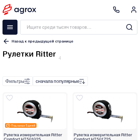
Назад к предыдущей странице
Рулетки Ritter
4
Рулетка
Уровень
Фильтры
сначала популярные
Механический
Металлы, древесина
Под заказ 5 дней
Рулетка измерительная Ritter
Рулетка измерительная Ritter
Пластик
Comfort HT501025
Comfort HT501725