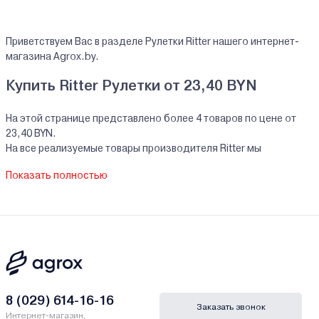
Приветствуем Вас в разделе Рулетки Ritter нашего интернет-
магазина Agrox.by.
Купить Ritter Рулетки от 23,40 BYN
На этой странице представлено более 4 товаров по цене от
23,40 BYN.
На все реализуемые товары производителя Ritter мы
предоставляем официальную гарантию.
Показать полностью
Рулетки Ritter купить в кредит/рассрочку
В нашем интернет-магазине Вы можете приобристи товары
Ritter за наличный и безналичный расчет. А также в кредит,
рассрочку и лизинг - у нас только самые выгодные условия от
ведущих банков Беларуси.
Гарантии и сервис - Рулетки Ritter
8 (029) 614-16-16
Заказать звонок
Интернет-магазин,