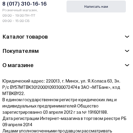
штрасе, 14-16, 8180 Булах, Швейцария / Musica Nova Ag,
8 (017) 310-16-16
Написать нам
Schutzenmatt Straße 14-16, 8180 Bulach, Switzerland
Розничный магазин,
09:00 - 19:00 ПН-ПТ
Сервисный центр Ritter - ООО "ХартГруппСервис", Минская
09:00 - 15:00 СБ
обл., Минский р-н, аг. Большевик, адм. здание филиала
"Минский" ОАО "Агрокомбинат "Дзержинский", каб. 9
Каталог товаров
Ознакомиться с условиями оплаты и доставки товара можно
Покупателям
здесь.
О магазине
Юридический адрес: 220013, г. Минск, ул. Я.Коласа 63, 3н.
Р/с BY57MTBK30120001093300072474 в ЗАО «МТБанк», код
MTBKBY22.
В едином государственном регистре юридических лиц и
индивидуальных предпринимателей Общество
зарегистрированно 03 апреля 2012 г за № 191601188.
Дата регистрации Интернет-мазагина в торговом реестре РБ
09 апреля 2014
Лицами уполномоченными продавцом рассматривать