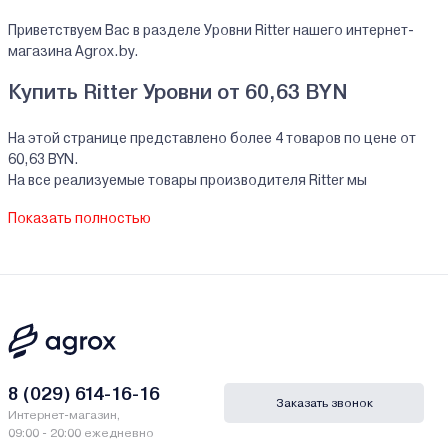
Приветствуем Вас в разделе Уровни Ritter нашего интернет-
магазина Agrox.by.
Купить Ritter Уровни от 60,63 BYN
На этой странице представлено более 4 товаров по цене от
60,63 BYN.
На все реализуемые товары производителя Ritter мы
предоставляем официальную гарантию.
Показать полностью
Уровни Ritter купить в кредит/рассрочку
В нашем интернет-магазине Вы можете приобристи товары
Ritter за наличный и безналичный расчет. А также в кредит,
рассрочку и лизинг - у нас только самые выгодные условия от
ведущих банков Беларуси.
Гарантии и сервис - Уровни Ritter
8 (029) 614-16-16
Заказать звонок
Интернет-магазин,
Производитель Ritter - Мьюзика Нова АГ, Nova Ag, Шутценматт
09:00 - 20:00 ежедневно