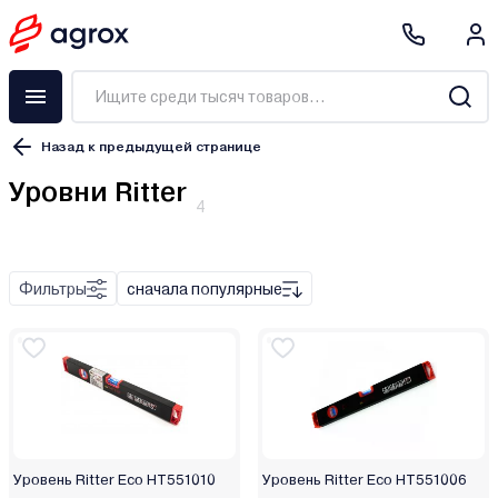
Назад к предыдущей странице
Уровни Ritter
4
Нивелир
Приемник лазерного луча
Угломер
Фильтры
сначала популярные
Уровень
Линейный (призменный)
Ротационный
Реечный
Пузырьковый
Уровень Ritter Eco HT551010
Уровень Ritter Eco HT551006