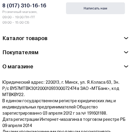
787 Warszawa
8 (017) 310-16-16
Написать нам
Розничный магазин,
Сервисный центр M7 - ЧП "ТД"Форсаж инструмент Бел",
09:00 - 19:00 ПН-ПТ
Минский р-н, Папернянский с/с, 43, район д. Дубовляны
09:00 - 15:00 СБ
Ознакомиться с условиями оплаты и доставки товара можно
Каталог товаров
здесь.
Покупателям
О магазине
Юридический адрес: 220013, г. Минск, ул. Я.Коласа 63, 3н.
Р/с BY57MTBK30120001093300072474 в ЗАО «МТБанк», код
MTBKBY22.
В едином государственном регистре юридических лиц и
индивидуальных предпринимателей Общество
зарегистрированно 03 апреля 2012 г за № 191601188.
Дата регистрации Интернет-мазагина в торговом реестре РБ
09 апреля 2014
Лицами уполномоченными продавцом рассматривать