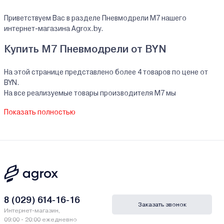
Приветствуем Вас в разделе Пневмодрели M7 нашего
интернет-магазина Agrox.by.
Купить M7 Пневмодрели от BYN
На этой странице представлено более 4 товаров по цене от
BYN.
На все реализуемые товары производителя M7 мы
предоставляем официальную гарантию.
Показать полностью
Пневмодрели M7 купить в кредит/рассрочку
В нашем интернет-магазине Вы можете приобристи товары M7
за наличный и безналичный расчет. А также в кредит, рассрочку
и лизинг - у нас только самые выгодные условия от ведущих
банков Беларуси.
Гарантии и сервис - Пневмодрели M7
8 (029) 614-16-16
Заказать звонок
Интернет-магазин,
Производитель M7 - ANB Sp. z o.o. Польша, ul. Zerzenska 36 04-
09:00 - 20:00 ежедневно