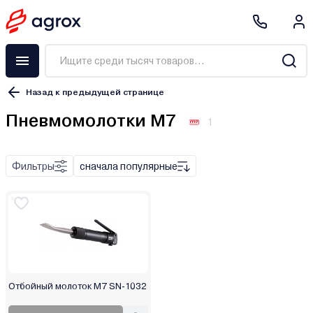
Назад к предыдущей странице
Пневмомолотки M7
1
Фильтры
сначала популярные
1/2"
Отбойный молоток M7 SN-1032
1/4"