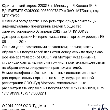
Юридический адрес: 220013, г. Минск, ул. Я.Коласа 63, 3н.
Р/с BY57MTBK30120001093300072474 в ЗАО «МТБанк», код
MTBKBY22.
В едином государственном регистре юридических лиц и
индивидуальных предпринимателей Общество
зарегистрированно 03 апреля 2012 г за № 191601188.
Дата регистрации Интернет-мазагина в торговом реестре РБ
09 апреля 2014
Лицами уполномоченными продавцом рассматривать
обращения покупателей являются менеджеры по продажам.
Все номера телефонов ООО "Гуд Моторс" указанные на
страницах сайта, являются в том числе контактами для связи
по обращениям о нарушении прав покупателей.
Номер телефона работников местных исполнительных и
распорядительных органов по месту государственной
регистрации ООО «Гуд Моторс», уполномоченных
рассматривать обращения покупателей: 375 17 3771393,+375
17 3181333,+375 17 3608211.
© 2014-2026 ООО “Гуд Моторс”
www.agrox.by