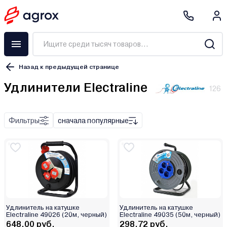
Назад к предыдущей странице
Удлинители Electraline
126
удлинитель на раме
колодка
Фильтры
сначала популярные
удлинитель
шнур с вилкой
удлинитель на катушке
Удлинитель на катушке
Удлинитель на катушке
Electraline 49026 (20м, черный)
Electraline 49035 (50м, черный)
648.00 руб.
298.72 руб.