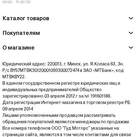
Енжоу Дистрикт, Нигбо Сити, Китай
09:00 - 15:00 СБ
Сервисный центр Electraline - ИООО "Брикобел Электра", г.
Каталог товаров
Минск, БУДСЛАВСКАЯ ул., дом № 2-4ц.
Покупателям
Ознакомиться с условиями оплаты и доставки товара можно
здесь.
О магазине
Юридический адрес: 220013, г. Минск, ул. Я.Коласа 63, 3н.
Р/с BY57MTBK30120001093300072474 в ЗАО «МТБанк», код
MTBKBY22.
В едином государственном регистре юридических лиц и
индивидуальных предпринимателей Общество
зарегистрированно 03 апреля 2012 г за № 191601188.
Дата регистрации Интернет-мазагина в торговом реестре РБ
09 апреля 2014
Лицами уполномоченными продавцом рассматривать
обращения покупателей являются менеджеры по продажам.
Все номера телефонов ООО "Гуд Моторс" указанные на
страницах сайта, являются в том числе контактами для связи