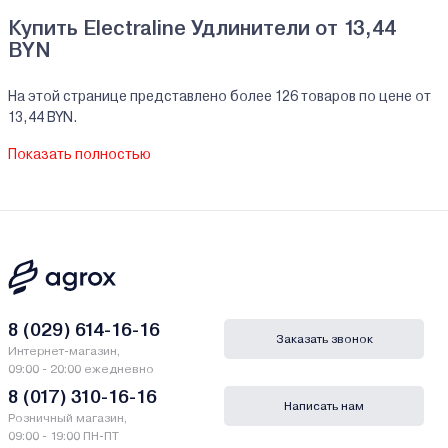
Купить Electraline Удлинители от 13,44
BYN
На этой странице представлено более 126 товаров по цене от
13,44 BYN.
На все реализуемые товары производителя Electraline мы
Показать полностью
предоставляем официальную гарантию.
Удлинители Electraline купить в кредит/
рассрочку
В нашем интернет-магазине Вы можете приобристи товары
Electraline за наличный и безналичный расчет. А также в кредит,
рассрочку и лизинг - у нас только самые выгодные условия от
ведущих банков Беларуси.
8 (029) 614-16-16
Заказать звонок
Интернет-магазин,
Гарантии и сервис - Удлинители Electraline
09:00 - 20:00 ежедневно
8 (017) 310-16-16
Написать нам
Производитель Electraline - НИНГБО ЭЛЕКТРАЛАЙН ГЛОБАЛ
Розничный магазин,
ТРАЙДИНГ КО., 315174, Минле Вилладж, Джаоджиао Таун,
09:00 - 19:00 ПН-ПТ