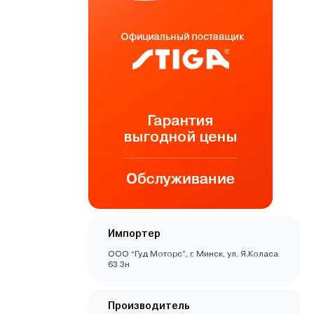
Импортер
ООО “Гуд Моторс”, г. Минск, ул. Я.Коласа
63 3н
Производитель