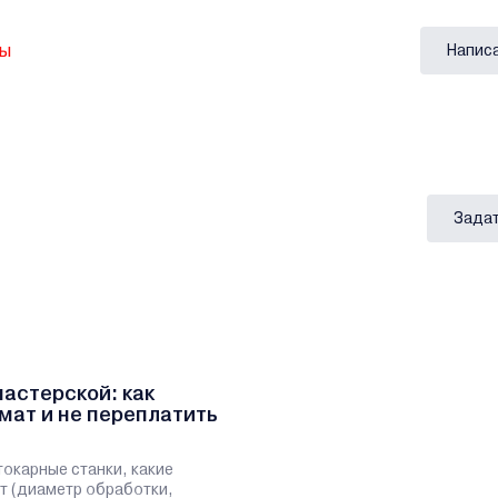
вы
Напис
Задат
мастерской: как
мат и не переплатить
токарные станки, какие
т (диаметр обработки,