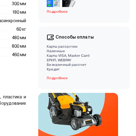
300 мм
Подробнее
180 мм
асинхронный
60 кг
Способы оплаты
480 мм
800 мм
Карты рассрочки
Наличные
460 мм
Карты VISA, Master Card
EРИП, WEBPAY
Безналичный рассчет
Кредит
Подробнее
, пластика и
борудование