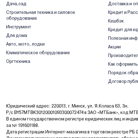
Дача,сад
Доставка и о
Строительная техника и силовое
Кредит и Рас
оборудование
Кешбэк
Инструмент
Кредит для ю
Для дома
Полезная ин
Авто, мото, лодки
Акции
Климатическое оборудование
Производите
Оргтехника
Как оформить
Порядок обр
Договор публ
Юридический адрес: 220013, г. Минск, ул. Я.Коласа 63, 3н.
Р/с BY57MTBK30120001093300072474 в ЗАО «МТБанк», код MT
В едином государственном регистре юридических лиц и инди
за № 191601188.
Дата регистрации Интернет-мазагина в торговом реестре РБ 0