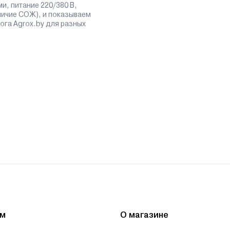
и, питание 220/380 В,
личие СОЖ), и показываем
ога Agrox.by для разных
ям
О магазине