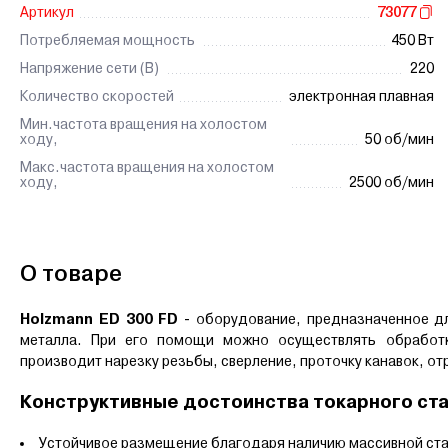
Артикул
73077
Потребляемая мощность
450 Вт
Напряжение сети (В)
220
Количество скоростей
электронная плавная
Мин.частота вращения на холостом
ходу,
50 об/мин
Макс.частота вращения на холостом
ходу,
2500 об/мин
О товаре
Holzmann ED 300 FD
-
оборудование, предназначенное дл
металла. При его помощи можно осуществлять обработку
производит нарезку резьбы, сверление, проточку канавок, от
Конструктивные достоинства токарного ст
Устойчивое размещение благодаря наличию массивной ста