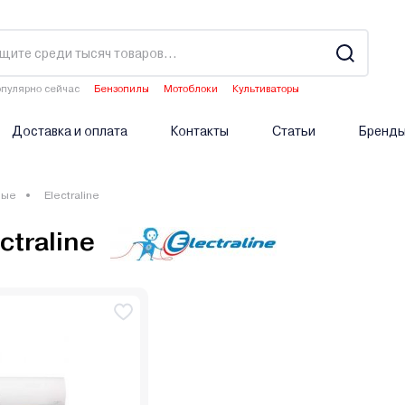
пулярно сейчас
Бензопилы
Мотоблоки
Культиваторы
Двигатели мотоблоков
Аэраторы
Доставка и оплата
Контакты
Статьи
Бренд
ные
Electraline
traline