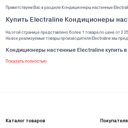
Приветствуем Вас в разделе Кондиционеры настенные Electral
Купить Electraline Кондиционеры нас
На этой странице представлено более 1 товара по цене от 2 2
На все реализуемые товары производителя Electraline мы пр
Кондиционеры настенные Electraline купить в
Показать полностью
В нашем интернет-магазине Вы можете приобристи товары Electr
ведущих банков Беларуси.
Гарантии и сервис - Кондиционеры настенные 
Производитель Electraline - НИНГБО ЭЛЕКТРАЛАЙН ГЛОБАЛ ТР
Сервисный центр Electraline - ИООО "Брикобел Электра", г. 
Ознакомиться с условиями оплаты и доставки товара можно
з
Каталог товаров
Покупател