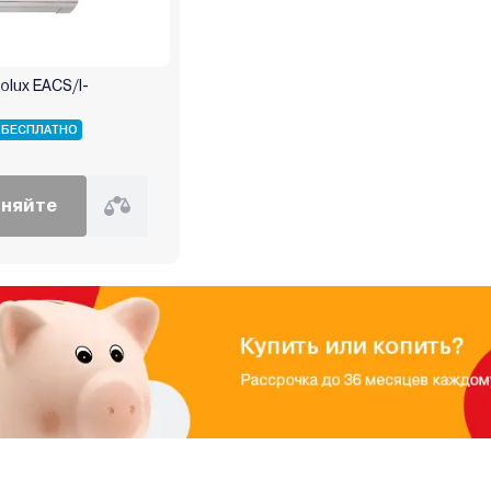
olux EACS/I-
 БЕСПЛАТНО
чняйте