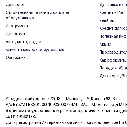
Дача,сад
Доставка и о
Строительная техника и силовое
Кредит и Рас
оборудование
Кешбэк
Инструмент
Кредит для ю
Для дома
Полезная ин
Авто, мото, лодки
Акции
Климатическое оборудование
Производите
Оргтехника
Как оформить
Порядок обр
Договор публ
Юридический адрес: 220013, г. Минск, ул. Я.Коласа 63, 3н.
Р/с BY57MTBK30120001093300072474 в ЗАО «МТБанк», код MT
В едином государственном регистре юридических лиц и инди
за № 191601188.
Дата регистрации Интернет-мазагина в торговом реестре РБ 0