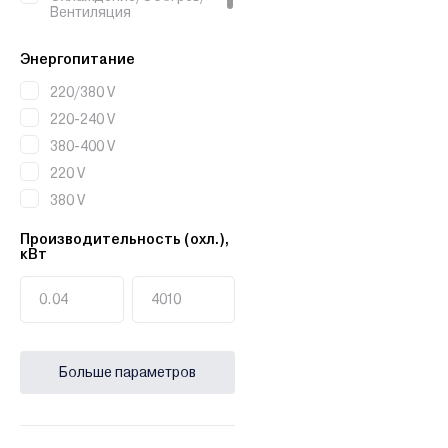
Вентиляция
Охлаждение
Энергопитание
220/380 V
220-240 V
380-400 V
220 V
380 V
Производительность (охл.),
кВт
Больше параметров