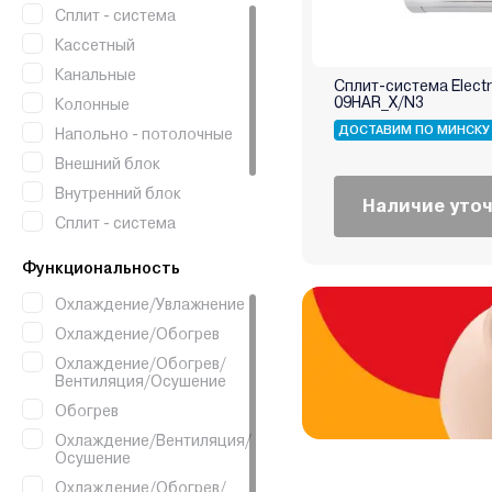
Сплит - система
Кассетный
Канальные
Сплит-система Electr
09HAR_X/N3
Колонные
ДОСТАВИМ ПО МИНСКУ
Напольно - потолочные
Внешний блок
Внутренний блок
Наличие уто
Сплит - система
инверторного типа
Функциональность
Оконный
Распределительный блок
Охлаждение/Увлажнение
Охлаждение/Обогрев
Охлаждение/Обогрев/
Вентиляция/Осушение
Обогрев
Охлаждение/Вентиляция/
Осушение
Охлаждение/Обогрев/