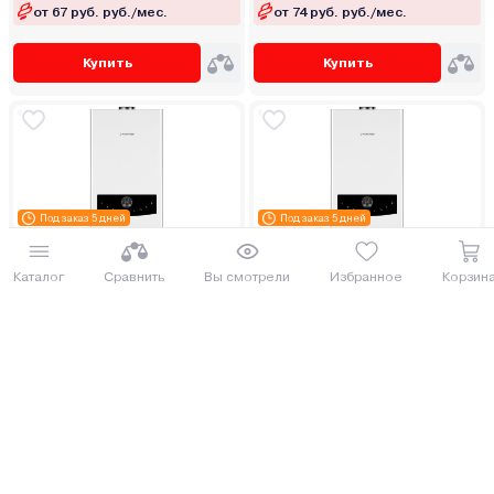
от 67 руб. руб./мес.
от 74 руб. руб./мес.
Купить
Купить
Под заказ 5 дней
Под заказ 5 дней
Котел отопительный Kentatsu
Котел отопительный Kentatsu
Nobby Base Atmo (S) 32‑OC
Nobby Base Atmo (E) 28‑2OC
Каталог
Сравнить
Вы смотрели
Избранное
Корзин
ДОСТАВИМ ПО МИНСКУ БЕСПЛАТНО
СОСЕД ОБЗАВИДУЕТСЯ
2 839.00 руб.
3 110.00 руб.
3094.51 руб.
3389.9 руб.
от 70 руб. руб./мес.
от 77 руб. руб./мес.
Еще 2 комплектации
Еще 1 комплектация
Купить
Купить