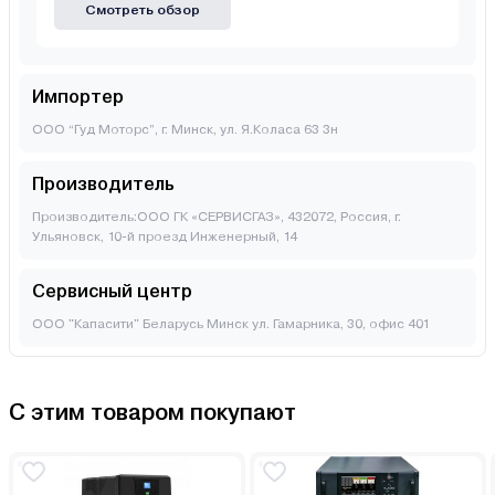
Смотреть обзор
Импортер
ООО “Гуд Моторс”, г. Минск, ул. Я.Коласа 63 3н
Производитель
Производитель:ООО ГК «СЕРВИСГАЗ», 432072, Россия, г.
Ульяновск, 10-й проезд Инженерный, 14
Сервисный центр
ООО "Капасити" Беларусь Минск ул. Гамарника, 30, офис 401
С этим товаром покупают