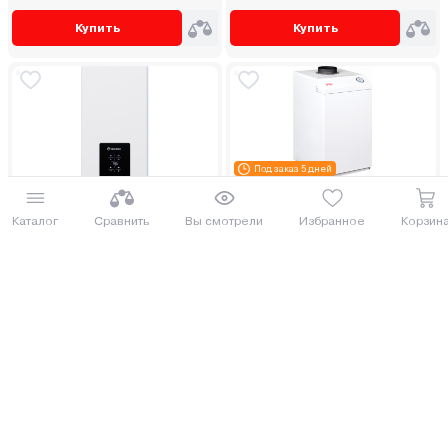
Купить
Купить
Под заказ 5 дней
Газовый котел Thermex Blaze
Газовый котел Очаг Стандарт
F24
КСГ-25 Е
Каталог
Сравнить
Вы смотрели
Избранное
Корзин
ДОСТАВИМ ПО МИНСКУ БЕСПЛАТНО
ДОСТАВИМ ПО МИНСКУ БЕСПЛАТНО
1 980.00 руб.
1 989.97 руб.
2158.2 руб.
2169.07 руб.
от 49 руб. руб./мес.
от 49 руб. руб./мес.
Еще 3 комплектации
Купить
Купить