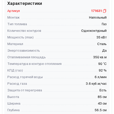
Характеристики
Артикул
171631
Монтаж
Напольный
Тип топлива
Газ
Количество контуров
Одноконтурный
Мощность (max)
35 кВт
Материал
Сталь
Энергозависимость
Да
Отапливаемая площадь
350 кв.м
Температура в контуре отопления
90 °C
КПД (газ)
92 %
Расход горячей воды
6 л/мин
Расход газа
3.6 куб.м/час
Защита от перегрева
Есть
Высота
85 см
Ширина
43 см
Глубина
56.5 см