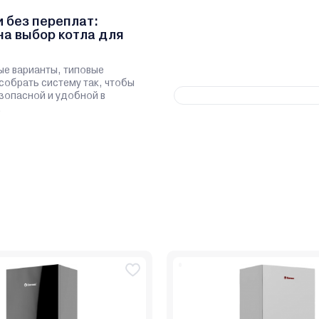
и без переплат:
на выбор котла для
ые варианты, типовые
 собрать систему так, чтобы
зопасной и удобной в
.