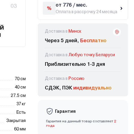
от 776 / мес.
03
Оплата в рассрочку 24 месяца
й
Доставка в
Минск
и
Через 5 дней,
Бесплатно
Доставка в
Любую точку Беларуси
Приблизительно 1-3 дня
Доставка в
Россию
70 см
40 см
СДЭК, ПЭК
индивидуально
27.5 см
37 кг
Гарантия
Есть
Закрытая
Гарантия на данный товар составляет
2
года
60 мм