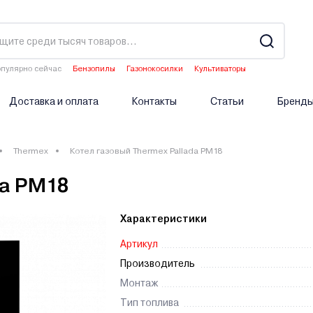
пулярно сейчас
Бензопилы
Газонокосилки
Культиваторы
Водонагреватели
Аэраторы
Доставка и оплата
Контакты
Статьи
Бренд
Thermex
Котел газовый Thermex Pallada PM18
da PM18
Характеристики
Артикул
Производитель
Монтаж
Тип топлива