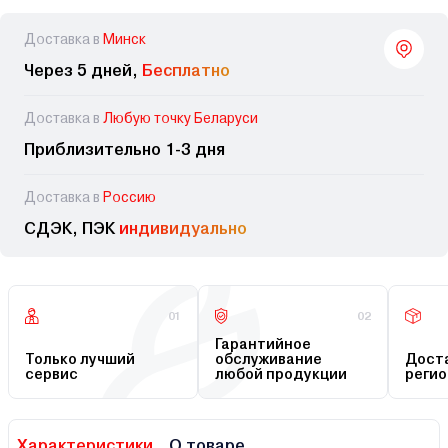
Доставка в
Минск
Через 5 дней,
Бесплатно
Доставка в
Любую точку Беларуси
Приблизительно 1-3 дня
Доставка в
Россию
СДЭК, ПЭК
индивидуально
01
02
Гарантийное
Только лучший
обслуживание
Доста
сервис
любой продукции
регио
Характеристики
О товаре