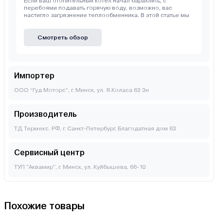
Если ваш отопительный котел начал барахлить, с
перебоями подавать горячую воду, возможно, вас
настигло загрязнение теплообменника. В этой статье мы
Смотреть обзор
Импортер
ООО “Гуд Моторс”, г. Минск, ул. Я.Коласа 63 3н
Производитель
ТД Термекс. РФ, г. Санкт-Петербург, Благодатная дом 63
Сервисный центр
ТУП "Аквамир", г. Минск, ул. Куйбышева, 66-10
Похожие товары