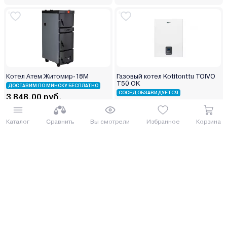
Котел Атем Житомир-18М
Газовый котел Kotitonttu TOIVO
T50 OK
ДОСТАВИМ ПО МИНСКУ БЕСПЛАТНО
СОСЕД ОБЗАВИДУЕТСЯ
3 848.00 руб.
3 963.00 руб.
4194.32 руб.
4319.67 руб.
от 95 руб. руб./мес.
Каталог
Сравнить
Вы смотрели
Избранное
Корзина
от 98 руб. руб./мес.
Купить
Купить