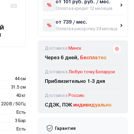
от 101 руб. руб. / мес.
03
Оплата в кредит 12 месяцев
от 739 / мес.
й
Оплата в рассрочку 24 месяца
и
Доставка в
Минск
Через 6 дней,
Бесплатно
Доставка в
Любую точку Беларуси
44 см
Приблизительно 1-3 дня
31.5 см
40 кг
Доставка в
Россию
220 В / 50 Гц
СДЭК, ПЭК
индивидуально
Есть
3 Бар
Гарантия
Есть