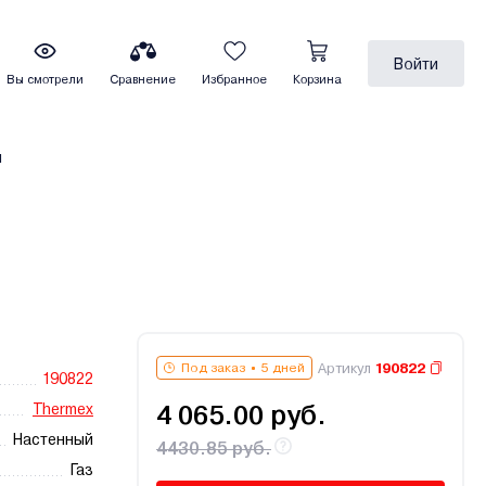
Войти
Вы смотрели
Сравнение
Избранное
Корзина
ы
Артикул
190822
Под заказ
5 дней
190822
Thermex
4 065.00 руб.
Настенный
4430.85 руб.
Газ