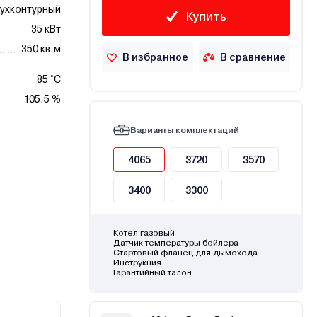
ухконтурный
Купить
35 кВт
350 кв.м
В избранное
В сравнение
85 °C
105.5 %
Варианты комплектаций
4065
3720
3570
3400
3300
Котел газовый
Датчик температуры бойлера
Стартовый фланец для дымохода
Инструкция
Гарантийный талон