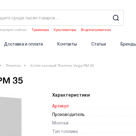
пулярно сейчас
Триммеры
Культиваторы
Водонагреватели
Аэраторы
Опрыскиватели аккумуляторные
Доставка и оплата
Контакты
Статьи
Бренд
Thermex
Котёл газовый Thermex Vega PM 35
PM 35
Характеристики
Артикул
Производитель
Монтаж
Тип топлива