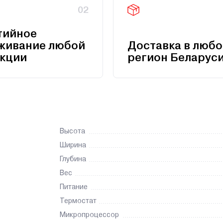
02
тийное
живание любой
Доставка в любо
кции
регион Беларус
Высота
Ширина
Глубина
Вес
Питание
Термостат
Микропроцессор