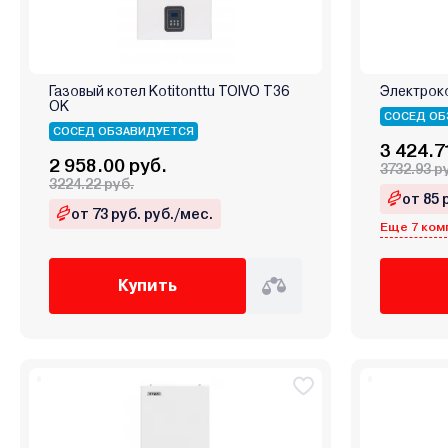
Газовый котел Kotitonttu TOIVO T36
Электроко
OK
СОСЕД ОБ
СОСЕД ОБЗАВИДУЕТСЯ
3 424.7
2 958.00 руб.
3732.93 р
3224.22 руб.
от 85 
от 73 руб. руб./мес.
Еще 7 ком
Купить