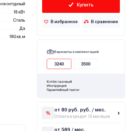
ноконтурный
Купить
18 кВт
Сталь
В избранное
В сравнение
Да
180 кв.м
Варианты комплектаций
3240
3500
Котёл газовый
Инструкция
Гарантийный талон
от 80 руб. руб. / мес.
Оплата в кредит 12 месяцев
от 589 / мес.