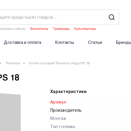
пулярно сейчас
Бензопилы
Триммеры
Культиваторы
Двигатели мотоблоков
Опрыскиватели аккумуляторные
Доставка и оплата
Контакты
Статьи
Бренд
Thermex
Котёл газовый Thermex Vega PS 18
PS 18
Характеристики
Артикул
Производитель
Монтаж
Тип топлива