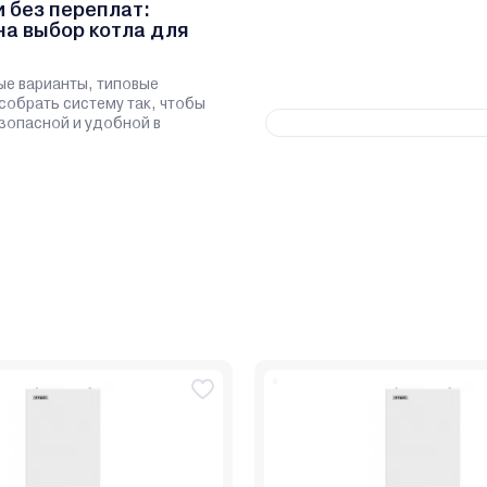
и без переплат:
на выбор котла для
ые варианты, типовые
 собрать систему так, чтобы
зопасной и удобной в
.