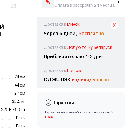
03
Оплата в рассрочку 24 месяца
Доставка в
Минск
й
и
Через 6 дней,
Бесплатно
Доставка в
Любую точку Беларуси
Приблизительно 1-3 дня
Доставка в
Россию
74 см
СДЭК, ПЭК
индивидуально
44 см
27 см
35.5 кг
Гарантия
220 В / 50 Гц
Гарантия на данный товар составляет
3
года
Есть
Есть