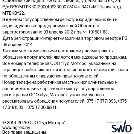
Юридический адрес: 220013, г. Минск, ул. Я.Коласа 63, 3н.
Р/с BY57MTBK30120001093300072474 в ЗАО «МТБанк», код
MTBKBY22.
В едином государственном регистре юридических лиц и
индивидуальных предпринимателей Общество
зарегистрированно 03 апреля 2012 г за № 191601188.
Дата регистрации Интернет-мазагина в торговом реестре РБ
09 апреля 2014
Лицами уполномоченными продавцом рассматривать
обращения покупателей являются менеджеры по продажам.
Все номера телефонов ООО "Гуд Моторс" указанные на
страницах сайта, являются в том числе контактами для связи
по обращениям о нарушении прав покупателей.
Номер телефона работников местных исполнительных и
распорядительных органов по месту государственной
регистрации ООО «Гуд Моторс», уполномоченных
рассматривать обращения покупателей: 375 17 3771393,+375
17 3181333,+375 17 3608211.
© 2014-2026 ООО “Гуд Моторс”
www.agrox.by
Все права защищены.