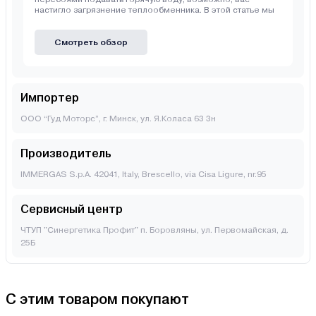
настигло загрязнение теплообменника. В этой статье мы
Смотреть обзор
Импортер
ООО “Гуд Моторс”, г. Минск, ул. Я.Коласа 63 3н
Производитель
IMMERGAS S.p.A. 42041, Italy, Brescello, via Cisa Ligure, nr.95
Сервисный центр
ЧТУП "Синергетика Профит" п. Боровляны, ул. Первомайская, д.
25Б
С этим товаром покупают