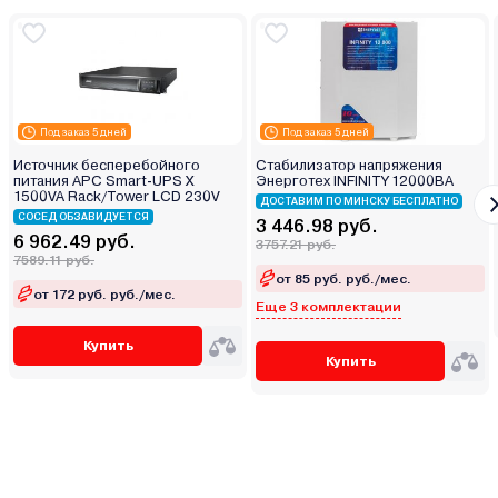
Под заказ 5 дней
Под заказ 5 дней
Источник бесперебойного
Стабилизатор напряжения
питания APC Smart-UPS X
Энерготех INFINITY 12000ВА
1500VA Rack/Tower LCD 230V
ДОСТАВИМ ПО МИНСКУ БЕСПЛАТНО
СОСЕД ОБЗАВИДУЕТСЯ
3 446.98 руб.
6 962.49 руб.
3757.21 руб.
7589.11 руб.
от 85 руб. руб./мес.
от 172 руб. руб./мес.
Еще 3 комплектации
Купить
Купить