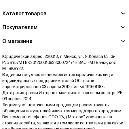
Сервисный центр ТеплоМакс - ООО "Креативные системные
технологии" г.Минск, пр.Дзержинского, 15, пом. 852
Каталог товаров
Ознакомиться с условиями оплаты и доставки товара можно
Покупателям
здесь.
О магазине
Юридический адрес: 220013, г. Минск, ул. Я.Коласа 63, 3н.
Р/с BY57MTBK30120001093300072474 в ЗАО «МТБанк», код
MTBKBY22.
В едином государственном регистре юридических лиц и
индивидуальных предпринимателей Общество
зарегистрированно 03 апреля 2012 г за № 191601188.
Дата регистрации Интернет-мазагина в торговом реестре РБ
09 апреля 2014
Лицами уполномоченными продавцом рассматривать
обращения покупателей являются менеджеры по продажам.
Все номера телефонов ООО "Гуд Моторс" указанные на
страницах сайта, являются в том числе контактами для связи