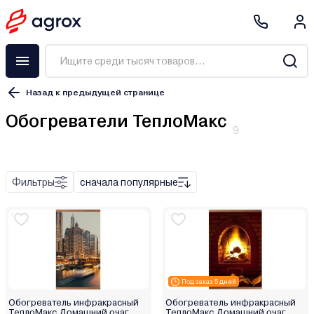
Назад к предыдущей странице
Обогреватели ТеплоМакс
9
Тепловентилятор
Конвектор
Масляный радиатор
Фильтры
сначала популярные
Инфракрасный
Конвектор, инфракрасный
Газовый
Кварцевый
Дизельный
Под заказ 5 дней
Обогреватель инфракрасный
Обогреватель инфракрасный
ТеплоМакс Домашний очаг
ТеплоМакс Домашний очаг