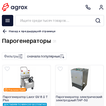
Назад к предыдущей странице
Парогенераторы
31
Фильтры
сначала популярные
Defro
Lavor
Portotecnica
Vektor
Россия
Под заказ 3 дня
Парогенератор Lavor GV 8.0 T
Парогенератор электрический
Plus
электродный ПАР-50
Электрический
ДОСТАВИМ ПО МИНСКУ БЕСПЛАТНО