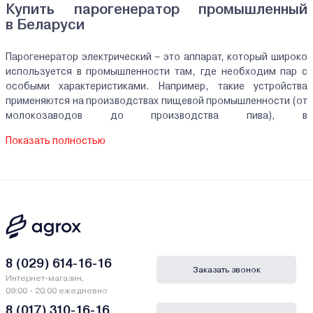
Купить парогенератор промышленный
в Беларуси
Парогенератор электрический – это аппарат, который широко
используется в промышленности там, где необходим пар с
особыми характеристиками. Например, такие устройства
применяются на производствах пищевой промышленности (от
молокозаводов до производства пива), в
деревообрабатывающей и нефтегазовой промышленности, на
Показать полностью
бетонных заводах, на стройках, в лабораториях и так далее.
Парогенератор промышленный электрический отличается от
моделей, работающих на газе или жидком топливе, своим
высоким КПД.
Как выбрать парогенератор электродный?
По типу нагревательного элемента вы можете купить
парогенератор электродный или тэновый. Первая
8 (029) 614-16-16
разновидность обладает доступной ценой, не перегорает (ее
Заказать звонок
Интернет-магазин,
нужно всего лишь почистить), удобно управляется быстро
выходит на рабочий режим. Такие модели в изобилии
09:00 - 20:00 ежедневно
представлены в нашем каталоге. Тэновые парогенераторы
8 (017) 310-16-16