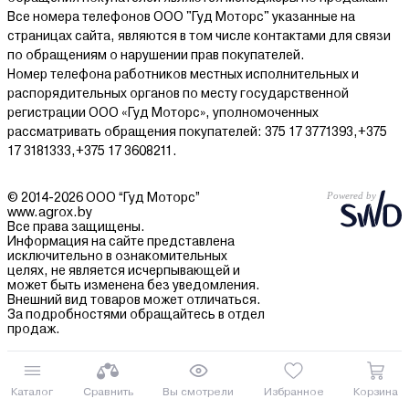
по всей стране, предлагаем самовывоз и удобные формы
Все номера телефонов ООО "Гуд Моторс" указанные на
оплаты, регулярно проводим акции. Также у нас можно купить
страницах сайта, являются в том числе контактами для связи
парогенератор в Минске в рассрочку и кредит.
по обращениям о нарушении прав покупателей.
Номер телефона работников местных исполнительных и
распорядительных органов по месту государственной
регистрации ООО «Гуд Моторс», уполномоченных
рассматривать обращения покупателей: 375 17 3771393,+375
17 3181333,+375 17 3608211.
© 2014-2026 ООО “Гуд Моторс”
www.agrox.by
Все права защищены.
Информация на сайте представлена
исключительно в ознакомительных
целях, не является исчерпывающей и
может быть изменена без уведомления.
Внешний вид товаров может отличаться.
За подробностями обращайтесь в отдел
продаж.
Каталог
Сравнить
Вы смотрели
Избранное
Корзина