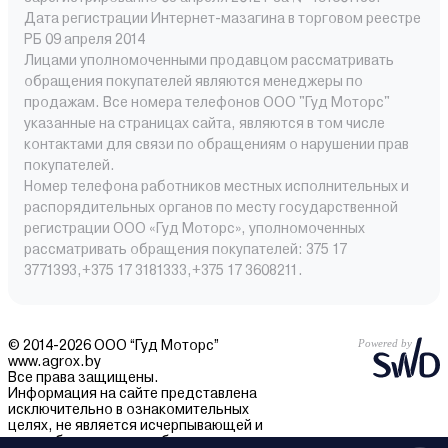
Дата регистрации Интернет-мазагина в торговом реестре
РБ 09 апреля 2014
Лицами уполномоченными продавцом рассматривать
обращения покупателей являются менеджеры по
продажам. Все номера телефонов ООО "Гуд Моторс"
указанные на страницах сайта, являются в том числе
контактами для связи по обращениям о нарушении прав
покупателей.
Номер телефона работников местных исполнительных и
распорядительных органов по месту государственной
регистрации ООО «Гуд Моторс», уполномоченных
рассматривать обращения покупателей: 375 17
3771393,+375 17 3181333,+375 17 3608211.
© 2014-2026 ООО “Гуд Моторс”
www.agrox.by
Все права защищены.
Информация на сайте представлена
исключительно в ознакомительных
целях, не является исчерпывающей и
может быть изменена без уведомления.